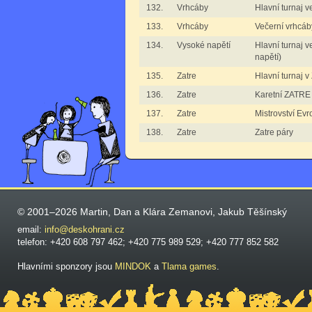
132.
Vrhcáby
Hlavní turnaj 
133.
Vrhcáby
Večerní vrhcáb
134.
Vysoké napětí
Hlavní turnaj 
napětí)
135.
Zatre
Hlavní turnaj v
136.
Zatre
Karetní ZATRE
137.
Zatre
Mistrovství Ev
138.
Zatre
Zatre páry
© 2001–2026 Martin, Dan a Klára Zemanovi, Jakub Těšínský
email:
info@deskohrani.cz
telefon: +420 608 797 462; +420 775 989 529; +420 777 852 582
Hlavními sponzory jsou
MINDOK
a
Tlama games
.