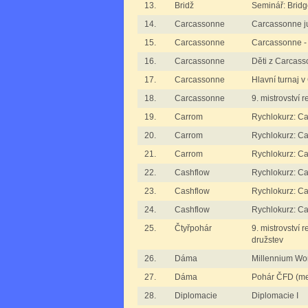
13.
Bridž
Seminář: Brid
14.
Carcassonne
Carcassonne jun
15.
Carcassonne
Carcassonne 
16.
Carcassonne
Děti z Carcas
17.
Carcassonne
Hlavní turnaj 
18.
Carcassonne
9. mistrovství
19.
Carrom
Rychlokurz: 
20.
Carrom
Rychlokurz: 
21.
Carrom
Rychlokurz: 
22.
Cashflow
Rychlokurz: C
23.
Cashflow
Rychlokurz: C
24.
Cashflow
Rychlokurz: C
25.
Čtyřpohár
9. mistrovství 
družstev
26.
Dáma
Millennium Wo
27.
Dáma
Pohár ČFD (me
28.
Diplomacie
Diplomacie I