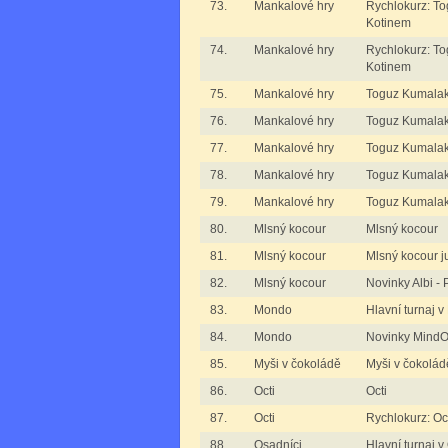
73.
Mankalové hry
Rychlokurz: T
Kotinem
74.
Mankalové hry
Rychlokurz: T
Kotinem
75.
Mankalové hry
Toguz Kumalak 
76.
Mankalové hry
Toguz Kumalak j
77.
Mankalové hry
Toguz Kumalak j
78.
Mankalové hry
Toguz Kumalak 
79.
Mankalové hry
Toguz Kumalak 
80.
Mlsný kocour
Mlsný kocour
81.
Mlsný kocour
Mlsný kocour ju
82.
Mlsný kocour
Novinky Albi 
83.
Mondo
Hlavní turnaj 
84.
Mondo
Novinky Mind
85.
Myši v čokoládě
Myši v čokoládě
86.
Octi
Octi
87.
Octi
Rychlokurz: Oc
88.
Osadníci
Hlavní turnaj 