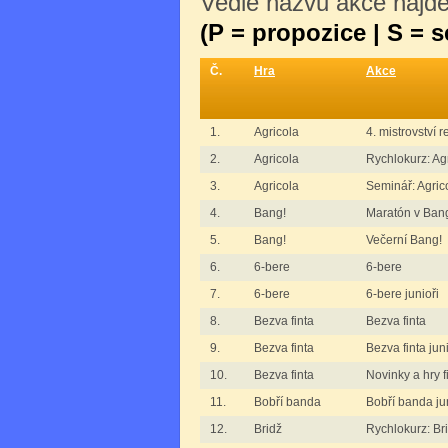
Vedle názvu akce najdet
(P = propozice | S = 
Č.
Hra
Akce
1.
Agricola
4. mistrovství 
2.
Agricola
Rychlokurz: Ag
3.
Agricola
Seminář: Agric
4.
Bang!
Maratón v Ban
5.
Bang!
Večerní Bang!
6.
6-bere
6-bere
7.
6-bere
6-bere junioři
8.
Bezva finta
Bezva finta
9.
Bezva finta
Bezva finta juni
10.
Bezva finta
Novinky a hry
11.
Bobří banda
Bobří banda ju
12.
Bridž
Rychlokurz: B