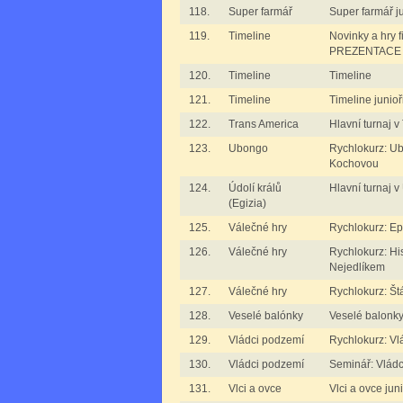
118.
Super farmář
Super farmář ju
119.
Timeline
Novinky a hry f
PREZENTACE
120.
Timeline
Timeline
121.
Timeline
Timeline junioř
122.
Trans America
Hlavní turnaj 
123.
Ubongo
Rychlokurz: Ub
Kochovou
124.
Údolí králů
Hlavní turnaj v
(Egizia)
125.
Válečné hry
Rychlokurz: Ep
126.
Válečné hry
Rychlokurz: His
Nejedlíkem
127.
Válečné hry
Rychlokurz: Š
128.
Veselé balónky
Veselé balonk
129.
Vládci podzemí
Rychlokurz: Vl
130.
Vládci podzemí
Seminář: Vlád
131.
Vlci a ovce
Vlci a ovce juni