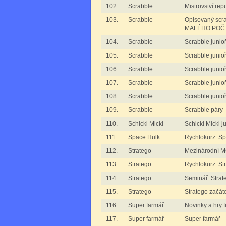
102.
Scrabble
Mistrovství rep
103.
Scrabble
Opisovaný sc
MALÉHO POČ
104.
Scrabble
Scrabble junioři
105.
Scrabble
Scrabble junioři
106.
Scrabble
Scrabble junioři
107.
Scrabble
Scrabble junioř
108.
Scrabble
Scrabble junioř
109.
Scrabble
Scrabble páry
110.
Schicki Micki
Schicki Micki ju
111.
Space Hulk
Rychlokurz: S
112.
Stratego
Mezinárodní M
113.
Stratego
Rychlokurz: S
114.
Stratego
Seminář: Stra
115.
Stratego
Stratego začát
116.
Super farmář
Novinky a hry
117.
Super farmář
Super farmář