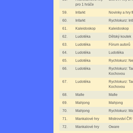
pro 1 hráče
59.
Infarkt
Novinky a hry
60.
Infarkt
Rychlokurz: Inf
61.
Kaleidoskop
Kaleidoskop
62.
Ludotéka
Dětský koutek
63.
Ludotéka
Fórum autorů
64.
Ludotéka
Ludotéka
65.
Ludotéka
Rychlokurz: Ne
66.
Ludotéka
Rychlokurz: Ta
Kochovou
67.
Ludotéka
Rychlokurz: Ta
Kochovou
68.
Mafie
Mafie
69.
Mahjong
Mahjong
70.
Mahjong
Rychlokurz: M
71.
Mankalové hry
Mistrovství ČR
72.
Mankalové hry
Oware