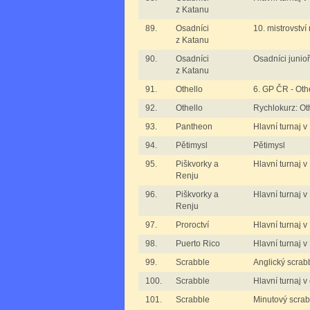
z Katanu
89.
Osadníci
10. mistrovství
z Katanu
90.
Osadníci
Osadníci junioř
z Katanu
91.
Othello
6. GP ČR - Oth
92.
Othello
Rychlokurz: Ot
93.
Pantheon
Hlavní turnaj 
94.
Pětimysl
Pětimysl
95.
Piškvorky a
Hlavní turnaj v
Renju
96.
Piškvorky a
Hlavní turnaj v
Renju
97.
Proroctví
Hlavní turnaj v
98.
Puerto Rico
Hlavní turnaj v
99.
Scrabble
Anglický scrab
100.
Scrabble
Hlavní turnaj 
101.
Scrabble
Minutový scrab