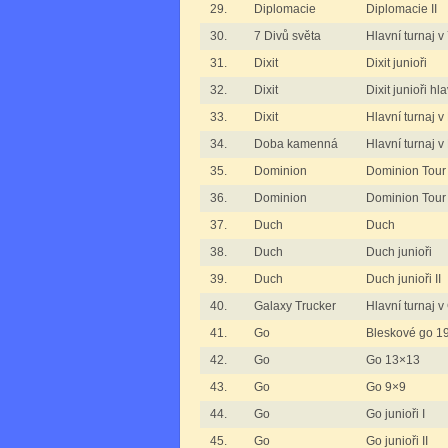
29.
Diplomacie
Diplomacie II
30.
7 Divů světa
Hlavní turnaj v
31.
Dixit
Dixit junioři
32.
Dixit
Dixit junioři hl
33.
Dixit
Hlavní turnaj v 
34.
Doba kamenná
Hlavní turnaj
35.
Dominion
Dominion Tour
36.
Dominion
Dominion Tour 
37.
Duch
Duch
38.
Duch
Duch junioři
39.
Duch
Duch junioři II
40.
Galaxy Trucker
Hlavní turnaj 
41.
Go
Bleskové go 1
42.
Go
Go 13×13
43.
Go
Go 9×9
44.
Go
Go junioři I
45.
Go
Go junioři II