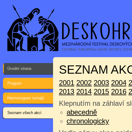
SEZNAM AKC
Úvodní strana
2001
2002
2003
2004
Program
2013
2014
2015
2016
Harmonogram turnajů
Klepnutím na záhlaví sl
abecedně
Seznam všech akcí
chronologicky