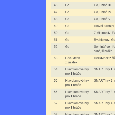
46.
Go
Go junioři III
47.
Go
Go junioři IV
48.
Go
Go junioři V
49.
Go
Hlavní turnaj v
50.
Go
7 Mistrovství 
51.
Go
Rychlokurz: Go
52.
Go
Seminář ve hře
silnější hráče
53.
HeckMeck
HeckMeck z žíž
z žížalek
54.
Hlavolamové hry
SMART hry 1. m
pro 1 hráče
55.
Hlavolamové hry
SMART hry 2. m
pro 1 hráče
56.
Hlavolamové hry
SMART hry 3. m
pro 1 hráče
57.
Hlavolamové hry
SMART hry 4. m
pro 1 hráče
58.
Hlavolamové hry
SMART hry 5. m