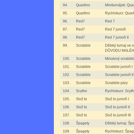
94.
Quartino
Miniturnájek: Qua
95.
Quartino
Rychlokurz: Quart
96.
Red7
Red 7
97.
Red7
Red 7 junioři
98.
Red7
Red 7 junioři II
99.
Scrabble
Dětský turnaj ve
DŮVODU MALÉH
100.
Scrabble
Minutový scrabbl
101.
Scrabble
Scrabble junioři I
102.
Scrabble
Scrabble junioři II
103.
Scrabble
Scrabble páry
104.
Scythe
Rychlokurz: Scyt
105.
Slož to
Slož to junioři I
106.
Slož to
Slož to junioři II
107.
Slož to
Slož to junioři III
108.
Špagety
Dětský turnaj: Šp
109.
Špagety
Rychlokurz: Špag