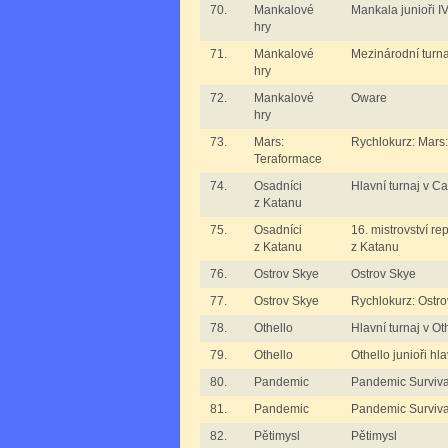
70.
Mankalové
Mankala junioři I
hry
71.
Mankalové
Mezinárodní turn
hry
72.
Mankalové
Oware
hry
73.
Mars:
Rychlokurz: Mars
Teraformace
74.
Osadníci
Hlavní turnaj v C
z Katanu
75.
Osadníci
16. mistrovství re
z Katanu
z Katanu
76.
Ostrov Skye
Ostrov Skye
77.
Ostrov Skye
Rychlokurz: Ostr
78.
Othello
Hlavní turnaj v Ot
79.
Othello
Othello junioři hla
80.
Pandemic
Pandemic Surviv
81.
Pandemic
Pandemic Surviv
82.
Pětimysl
Pětimysl