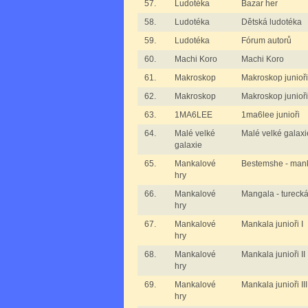
57.
Ludotéka
Bazar her
58.
Ludotéka
Dětská ludotéka
59.
Ludotéka
Fórum autorů
60.
Machi Koro
Machi Koro
61.
Makroskop
Makroskop junioři
62.
Makroskop
Makroskop junioři 
63.
1MA6LEE
1ma6lee junioři
64.
Malé velké
Malé velké galaxi
galaxie
65.
Mankalové
Bestemshe - man
hry
66.
Mankalové
Mangala - tureck
hry
67.
Mankalové
Mankala junioři I
hry
68.
Mankalové
Mankala junioři II
hry
69.
Mankalové
Mankala junioři III
hry