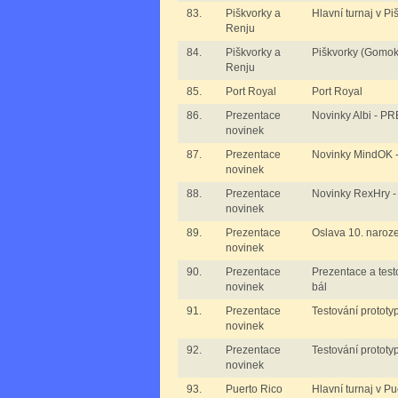
83.
Piškvorky a
Hlavní turnaj v P
Renju
84.
Piškvorky a
Piškvorky (Gomok
Renju
85.
Port Royal
Port Royal
86.
Prezentace
Novinky Albi - 
novinek
87.
Prezentace
Novinky MindOK
novinek
88.
Prezentace
Novinky RexHry
novinek
89.
Prezentace
Oslava 10. naro
novinek
90.
Prezentace
Prezentace a test
novinek
bál
91.
Prezentace
Testování prototy
novinek
92.
Prezentace
Testování prototy
novinek
93.
Puerto Rico
Hlavní turnaj v Pu