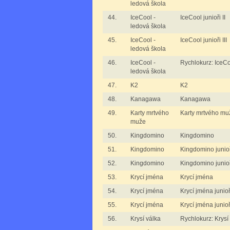
ledová škola
44.
IceCool -
IceCool junioři II
ledová škola
45.
IceCool -
IceCool junioři III
ledová škola
46.
IceCool -
Rychlokurz: IceCo
ledová škola
47.
K2
K2
48.
Kanagawa
Kanagawa
49.
Karty mrtvého
Karty mrtvého muž
muže
50.
Kingdomino
Kingdomino
51.
Kingdomino
Kingdomino junio
52.
Kingdomino
Kingdomino junioři
53.
Krycí jména
Krycí jména
54.
Krycí jména
Krycí jména junioři
55.
Krycí jména
Krycí jména junioři
56.
Krysí válka
Rychlokurz: Krysí