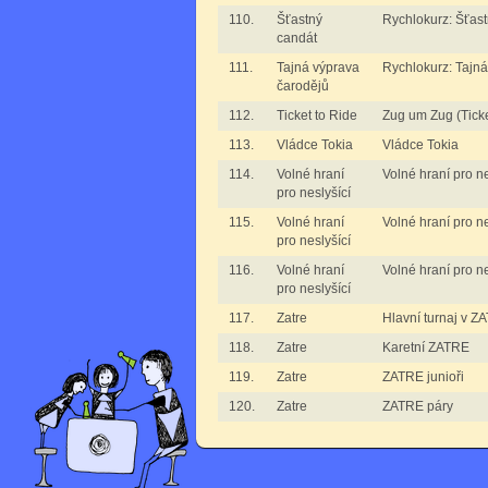
110.
Šťastný
Rychlokurz: Šťas
candát
111.
Tajná výprava
Rychlokurz: Tajná
čarodějů
112.
Ticket to Ride
Zug um Zug (Ticke
113.
Vládce Tokia
Vládce Tokia
114.
Volné hraní
Volné hraní pro ne
pro neslyšící
115.
Volné hraní
Volné hraní pro nes
pro neslyšící
116.
Volné hraní
Volné hraní pro nes
pro neslyšící
117.
Zatre
Hlavní turnaj v Z
118.
Zatre
Karetní ZATRE
119.
Zatre
ZATRE junioři
120.
Zatre
ZATRE páry