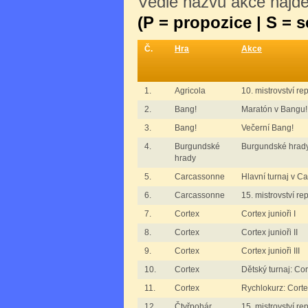
Vedle názvu akce najdet
(P = propozice | S = 
Č.
Hra
Akce
1.
Agricola
10. mistrovství re
2.
Bang!
Maratón v Bangu!
3.
Bang!
Večerní Bang!
4.
Burgundské
Burgundské hrad
hrady
5.
Carcassonne
Hlavní turnaj v C
6.
Carcassonne
15. mistrovství r
7.
Cortex
Cortex junioři I
8.
Cortex
Cortex junioři II
9.
Cortex
Cortex junioři III
10.
Cortex
Dětský turnaj: Cor
11.
Cortex
Rychlokurz: Cort
12.
Čtyřpohár
15. mistrovství r