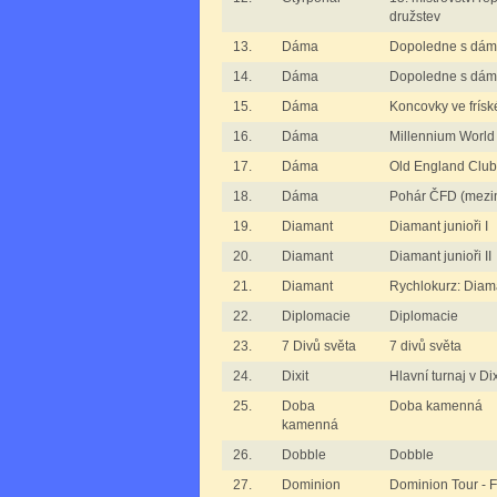
družstev
13.
Dáma
Dopoledne s dám
14.
Dáma
Dopoledne s dámo
15.
Dáma
Koncovky ve frís
16.
Dáma
Millennium World
17.
Dáma
Old England Club
18.
Dáma
Pohár ČFD (mezi
19.
Diamant
Diamant junioři I
20.
Diamant
Diamant junioři II
21.
Diamant
Rychlokurz: Diam
22.
Diplomacie
Diplomacie
23.
7 Divů světa
7 divů světa
24.
Dixit
Hlavní turnaj v Dix
25.
Doba
Doba kamenná
kamenná
26.
Dobble
Dobble
27.
Dominion
Dominion Tour - 