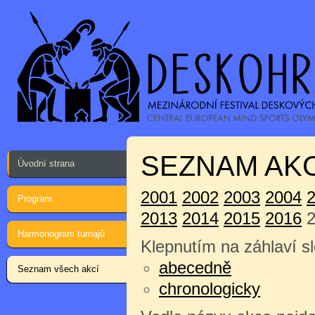
SEZNAM AKC
Úvodní strana
2001
2002
2003
2004
Program
2013
2014
2015
2016
2
Harmonogram turnajů
Klepnutím na záhlaví sl
abecedně
Seznam všech akcí
chronologicky