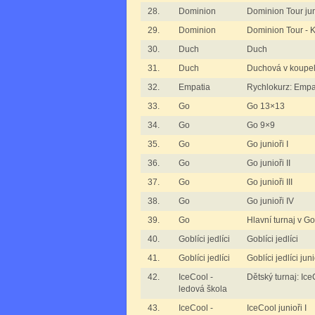
28.
Dominion
Dominion Tour jun
29.
Dominion
Dominion Tour -
30.
Duch
Duch
31.
Duch
Duchová v koupeln
32.
Empatia
Rychlokurz: Empa
33.
Go
Go 13×13
34.
Go
Go 9×9
35.
Go
Go junioři I
36.
Go
Go junioři II
37.
Go
Go junioři III
38.
Go
Go junioři IV
39.
Go
Hlavní turnaj v Go
40.
Goblíci jedlíci
Goblíci jedlíci
41.
Goblíci jedlíci
Goblíci jedlíci juni
42.
IceCool -
Dětský turnaj: Ice
ledová škola
43.
IceCool -
IceCool junioři I