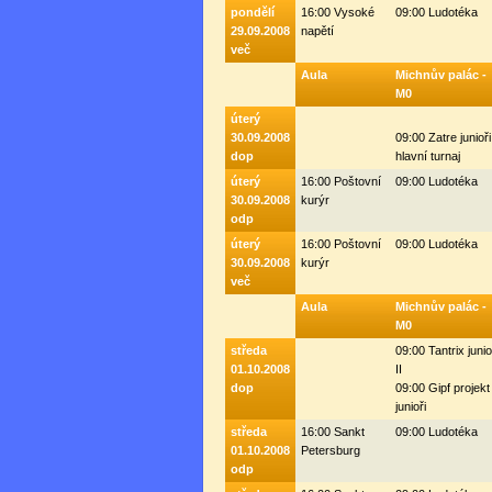
pondělí
16:00 Vysoké
09:00 Ludotéka
29.09.2008
napětí
več
Aula
Michnův palác -
M0
úterý
30.09.2008
09:00 Zatre junioři
dop
hlavní turnaj
úterý
16:00 Poštovní
09:00 Ludotéka
30.09.2008
kurýr
odp
úterý
16:00 Poštovní
09:00 Ludotéka
30.09.2008
kurýr
več
Aula
Michnův palác -
M0
středa
09:00 Tantrix junio
01.10.2008
II
dop
09:00 Gipf projekt
junioři
středa
16:00 Sankt
09:00 Ludotéka
01.10.2008
Petersburg
odp