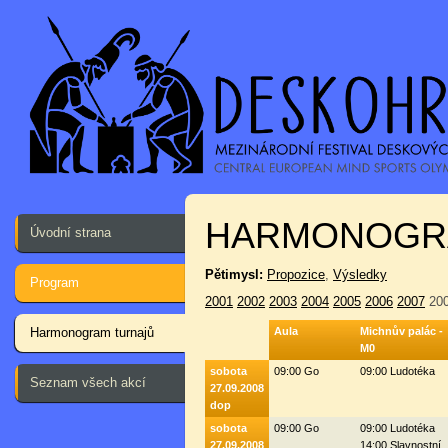
HARMONOGR
Úvodní strana
Pětimysl:
Propozice
,
Výsledky
Program
2001
2002
2003
2004
2005
2006
2007
20
Harmonogram turnajů
Aula
Michnův palác -
M0
sobota
09:00 Go
09:00 Ludotéka
Seznam všech akcí
27.09.2008
dop
sobota
09:00 Go
09:00 Ludotéka
27.09.2008
14:00 Slavnostní