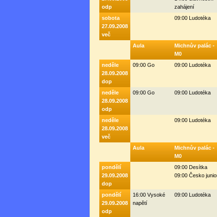
odp
zahájení
sobota
09:00 Ludotéka
27.09.2008
več
Aula
Michnův palác -
M0
neděle
09:00 Go
09:00 Ludotéka
28.09.2008
dop
neděle
09:00 Go
09:00 Ludotéka
28.09.2008
odp
neděle
09:00 Ludotéka
28.09.2008
več
Aula
Michnův palác -
M0
pondělí
09:00 Desítka
29.09.2008
09:00 Česko junio
dop
pondělí
16:00 Vysoké
09:00 Ludotéka
29.09.2008
napětí
odp