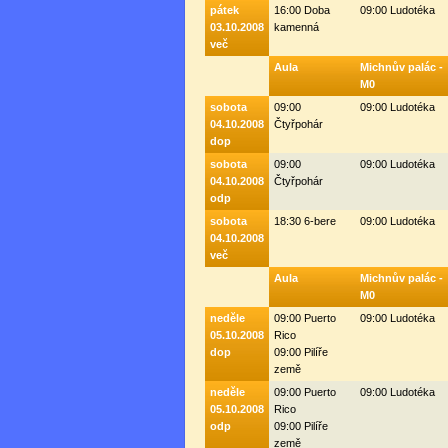
pátek
16:00 Doba
09:00 Ludotéka
03.10.2008
kamenná
več
Aula
Michnův palác -
M0
sobota
09:00
09:00 Ludotéka
04.10.2008
Čtyřpohár
dop
sobota
09:00
09:00 Ludotéka
04.10.2008
Čtyřpohár
odp
sobota
18:30 6-bere
09:00 Ludotéka
04.10.2008
več
Aula
Michnův palác -
M0
neděle
09:00 Puerto
09:00 Ludotéka
05.10.2008
Rico
dop
09:00 Pilíře
země
neděle
09:00 Puerto
09:00 Ludotéka
05.10.2008
Rico
odp
09:00 Pilíře
země