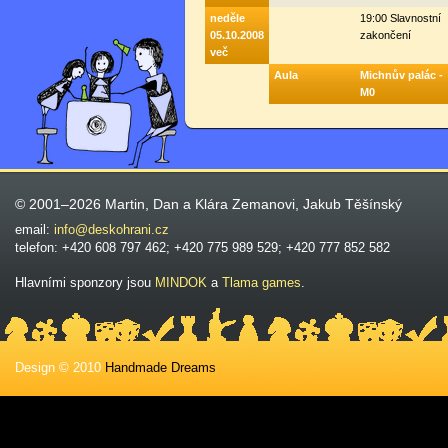
neděle
19:00 Slavnostní
05.10.2008
zakončení
več
Aula
Michnův palác -
M0
© 2001–2026 Martin, Dan a Klára Zemanovi, Jakub Těšínský
email:
info@deskohrani.cz
telefon: +420 608 797 462; +420 775 989 529; +420 777 852 582
Hlavními sponzory jsou
MINDOK
a
Tlama games
.
Design © 2010
Handmade Dreams