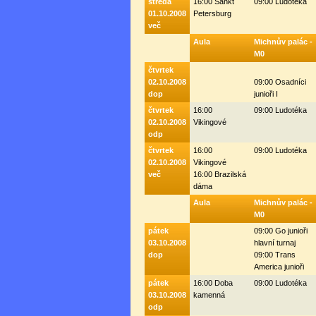
středa
16:00 Sankt
09:00 Ludotéka
01.10.2008
Petersburg
več
Aula
Michnův palác -
M0
čtvrtek
02.10.2008
09:00 Osadníci
dop
junioři I
čtvrtek
16:00
09:00 Ludotéka
02.10.2008
Vikingové
odp
čtvrtek
16:00
09:00 Ludotéka
02.10.2008
Vikingové
več
16:00 Brazilská
dáma
Aula
Michnův palác -
M0
pátek
09:00 Go junioři
03.10.2008
hlavní turnaj
dop
09:00 Trans
America junioři
pátek
16:00 Doba
09:00 Ludotéka
03.10.2008
kamenná
odp