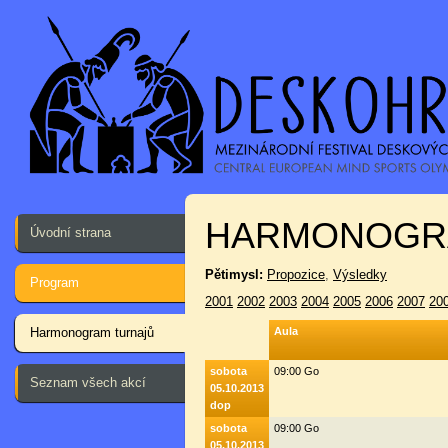
HARMONOGR
Úvodní strana
Pětimysl:
Propozice
,
Výsledky
Program
2001
2002
2003
2004
2005
2006
2007
20
Harmonogram turnajů
Aula
sobota
09:00 Go
Seznam všech akcí
05.10.2013
dop
sobota
09:00 Go
05.10.2013