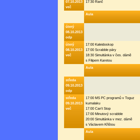
07.10.2013
17:30 Ranč
več
Aula
úterý
08.10.2013
odp
úterý
17:00 Kaleidoskop
08.10.2013
17:00 Scrabble páry
več
18:30 Simultánka v čes. dámě
s Filipem Karetou
Aula
středa
09.10.2013
odp
středa
17:00 MS PC programů v Toguz
09.10.2013
kumalaku
več
17:00 Can’t Stop
17:00 Minutový scrabble
20:00 Simultánka v mez. dámě
s Václavem Křištou
Aula