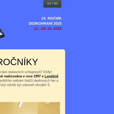
cs
/
en
24. ROČNÍK
DESKOHRANÍ 2025
11.–19. 10. 2025
ROČNÍKY
ovnání duševních schopností! Vždyť
vé realizována v roce 1997 v
Londýně
jvětšího setkání hráčů deskových her a
ský ročník byl zároveň oficiální 5.