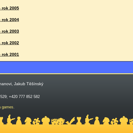
- rok 2005
- rok 2004
- rok 2003
- rok 2002
- rok 2001
manovi, Jakub Těšínský
 529; +420 777 852 582
a games
.