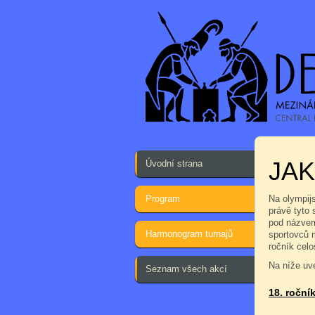
JA
Úvodní strana
Program
Na olympij
právě tyto
pod názvem
Harmonogram turnajů
sportovců 
ročník cel
Na níže uve
Seznam všech akcí
18. ročník