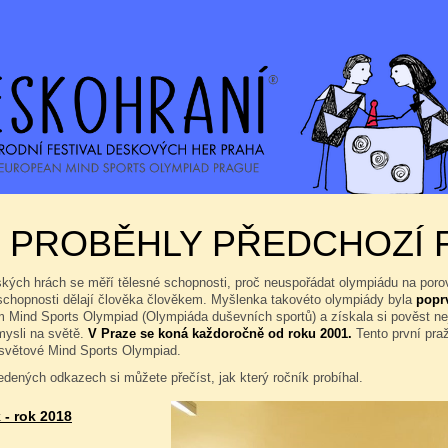
K PROBĚHLY PŘEDCHOZÍ 
ských hrách se měří tělesné schopnosti, proč neuspořádat olympiádu na por
 schopnosti dělají člověka člověkem. Myšlenka takovéto olympiády byla
popr
 Mind Sports Olympiad (Olympiáda duševních sportů) a získala si pověst ne
mysli na světě.
V Praze se koná každoročně od roku 2001.
Tento první praž
osvětové Mind Sports Olympiad.
dených odkazech si můžete přečíst, jak který ročník probíhal.
 - rok 2018