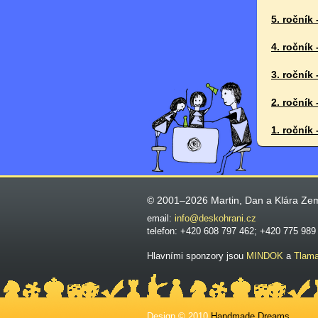
5. ročník 
4. ročník 
3. ročník 
2. ročník 
1. ročník 
© 2001–2026 Martin, Dan a Klára Ze
email:
info@deskohrani.cz
telefon: +420 608 797 462; +420 775 989
Hlavními sponzory jsou
MINDOK
a
Tlam
Design © 2010
Handmade Dreams