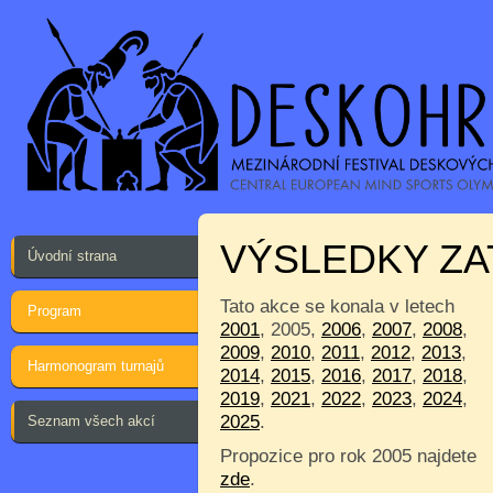
VÝSLEDKY ZA
Úvodní strana
Tato akce se konala v letech
Program
2001
, 2005,
2006
,
2007
,
2008
,
2009
,
2010
,
2011
,
2012
,
2013
,
Harmonogram turnajů
2014
,
2015
,
2016
,
2017
,
2018
,
2019
,
2021
,
2022
,
2023
,
2024
,
2025
.
Seznam všech akcí
Propozice pro rok 2005 najdete
zde
.