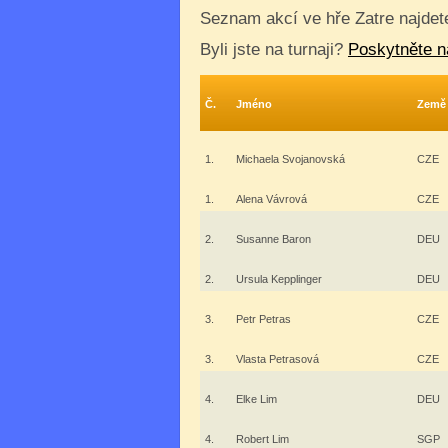
Seznam akcí ve hře Zatre najde
Byli jste na turnaji?
Poskytněte n
Č.
Jméno
Země
1.
Michaela Svojanovská
CZE
1.
Alena Vávrová
CZE
2.
Susanne Baron
DEU
2.
Ursula Kepplinger
DEU
3.
Petr Petras
CZE
3.
Vlasta Petrasová
CZE
4.
Elke Lim
DEU
4.
Robert Lim
SGP