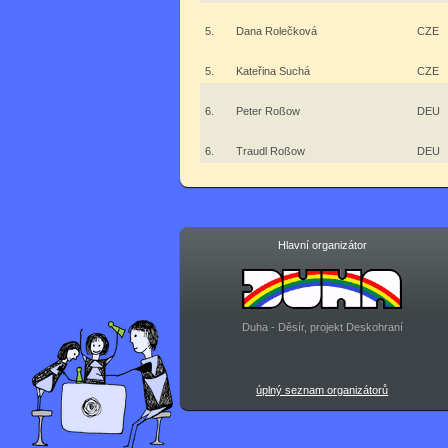
5.
Dana Rolečková
CZE
5.
Kateřina Suchá
CZE
6.
Peter Roßow
DEU
6.
Traudl Roßow
DEU
Hlavní organizátor
Duha - Děsír, projekt Deskohraní
úplný seznam organizátorů