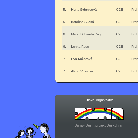
5.
Hana Schmidová
CZE
Pra
5.
Kateřina Suchá
CZE
Pra
6.
Marie Bohumila Page
CZE
Pra
6.
Lenka Page
CZE
Pra
7.
Eva Kučerová
CZE
Pra
7.
Alena Vávrová
CZE
Pra
Hlavní organizátor
Duha - Děsír, projekt Deskohraní