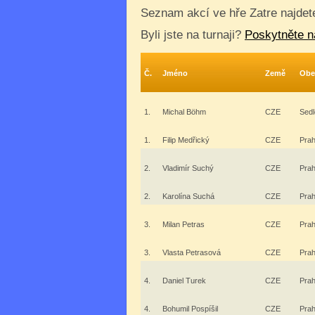
Seznam akcí ve hře Zatre najde
Byli jste na turnaji?
Poskytněte n
Č.
Jméno
Země
Obe
1.
Michal Böhm
CZE
Sedl
1.
Filip Medřický
CZE
Pra
2.
Vladimír Suchý
CZE
Pra
2.
Karolína Suchá
CZE
Pra
3.
Milan Petras
CZE
Pra
3.
Vlasta Petrasová
CZE
Pra
4.
Daniel Turek
CZE
Pra
4.
Bohumil Pospíšil
CZE
Pra