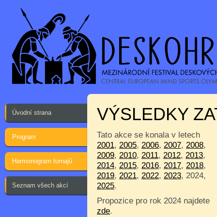
VÝSLEDKY ZA
Úvodní strana
Tato akce se konala v letech
Program
2001
,
2005
,
2006
,
2007
,
2008
,
2009
,
2010
,
2011
,
2012
,
2013
,
Harmonogram turnajů
2014
,
2015
,
2016
,
2017
,
2018
,
2019
,
2021
,
2022
,
2023
, 2024,
2025
.
Seznam všech akcí
Propozice pro rok 2024 najdete
zde
.