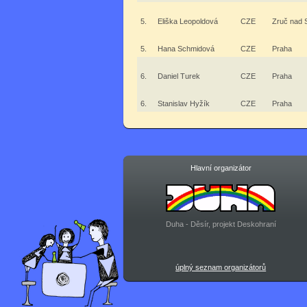
5.
Eliška Leopoldová
CZE
Zruč nad 
5.
Hana Schmidová
CZE
Praha
6.
Daniel Turek
CZE
Praha
6.
Stanislav Hyžík
CZE
Praha
Hlavní organizátor
Duha - Děsír, projekt Deskohraní
úplný seznam organizátorů