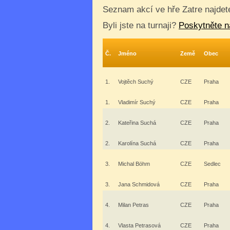
Seznam akcí ve hře Zatre najde
Byli jste na turnaji?
Poskytněte n
Č.
Jméno
Země
Obec
1.
Vojtěch Suchý
CZE
Praha
1.
Vladimír Suchý
CZE
Praha
2.
Kateřina Suchá
CZE
Praha
2.
Karolína Suchá
CZE
Praha
3.
Michal Böhm
CZE
Sedlec
3.
Jana Schmidová
CZE
Praha
4.
Milan Petras
CZE
Praha
4.
Vlasta Petrasová
CZE
Praha