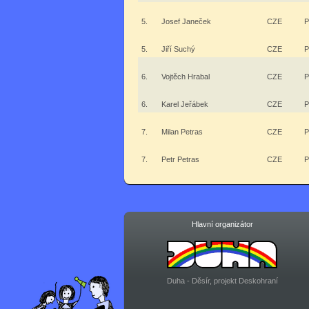
5.
Josef Janeček
CZE
P
5.
Jiří Suchý
CZE
P
6.
Vojtěch Hrabal
CZE
P
6.
Karel Jeřábek
CZE
P
7.
Milan Petras
CZE
P
7.
Petr Petras
CZE
P
Hlavní organizátor
Duha - Děsír, projekt Deskohraní