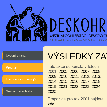
VÝSLEDKY ZA
Úvodní strana
Tato akce se konala v letech
Program
2001,
2005
,
2006
,
2007
,
2008
,
2009
,
2010
,
2011
,
2012
,
2013
,
Harmonogram turnajů
2014
,
2015
,
2016
,
2017
,
2018
,
2019
,
2021
,
2022
,
2023
,
2024
,
2025
.
Seznam všech akcí
Propozice pro rok 2001 najdete
zde
.