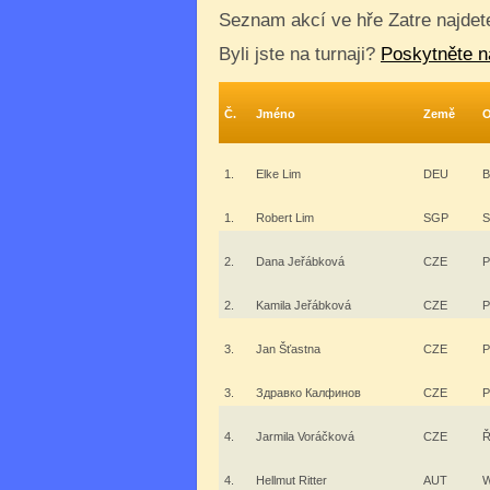
Seznam akcí ve hře Zatre najde
Byli jste na turnaji?
Poskytněte n
Č.
Jméno
Země
O
1.
Elke Lim
DEU
B
1.
Robert Lim
SGP
S
2.
Dana Jeřábková
CZE
P
2.
Kamila Jeřábková
CZE
P
3.
Jan Šťastna
CZE
P
3.
Здравко Калфинов
CZE
P
4.
Jarmila Voráčková
CZE
Ř
4.
Hellmut Ritter
AUT
W