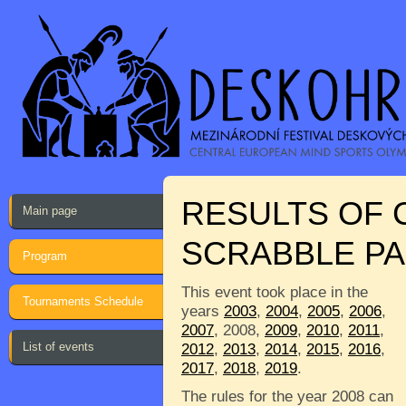
RESULTS OF 
Main page
SCRABBLE PA
Program
This event took place in the
Tournaments Schedule
years
2003
,
2004
,
2005
,
2006
,
2007
, 2008,
2009
,
2010
,
2011
,
List of events
2012
,
2013
,
2014
,
2015
,
2016
,
2017
,
2018
,
2019
.
The rules for the year 2008 can