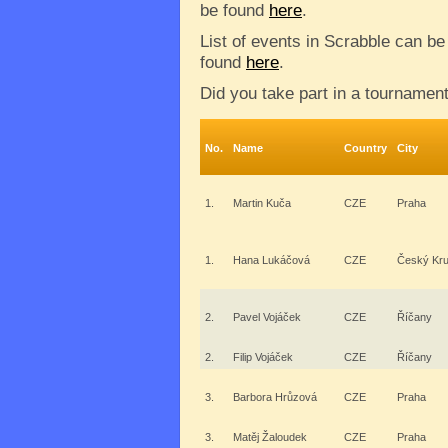
be found
here
.
List of events in Scrabble can be
found
here
.
Did you take part in a tournamen
No.
Name
Country
City
1.
Martin Kuča
CZE
Praha
1.
Hana Lukáčová
CZE
Český Kr
2.
Pavel Vojáček
CZE
Říčany
2.
Filip Vojáček
CZE
Říčany
3.
Barbora Hrůzová
CZE
Praha
3.
Matěj Žaloudek
CZE
Praha