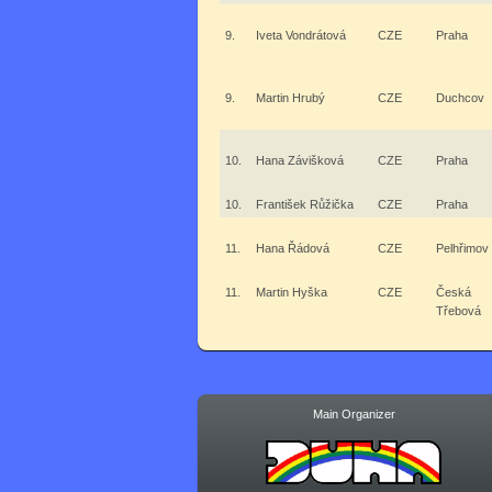
9.
Iveta Vondrátová
CZE
Praha
9.
Martin Hrubý
CZE
Duchcov
10.
Hana Závišková
CZE
Praha
10.
František Růžička
CZE
Praha
11.
Hana Řádová
CZE
Pelhřimov
11.
Martin Hyška
CZE
Česká
Třebová
Main Organizer