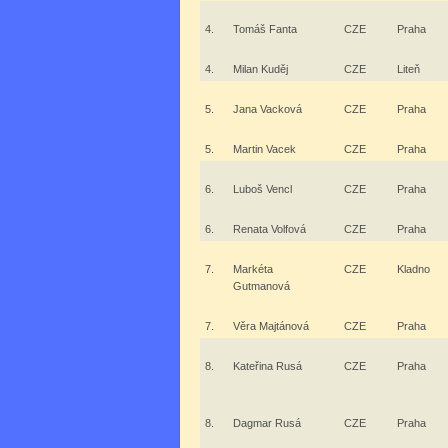
4.
Tomáš Fanta
CZE
Praha
4.
Milan Kuděj
CZE
Liteň
5.
Jana Vacková
CZE
Praha
5.
Martin Vacek
CZE
Praha
6.
Luboš Vencl
CZE
Praha
6.
Renata Volfová
CZE
Praha
7.
Markéta
CZE
Kladno
Gutmanová
7.
Věra Majtánová
CZE
Praha
8.
Kateřina Rusá
CZE
Praha
8.
Dagmar Rusá
CZE
Praha