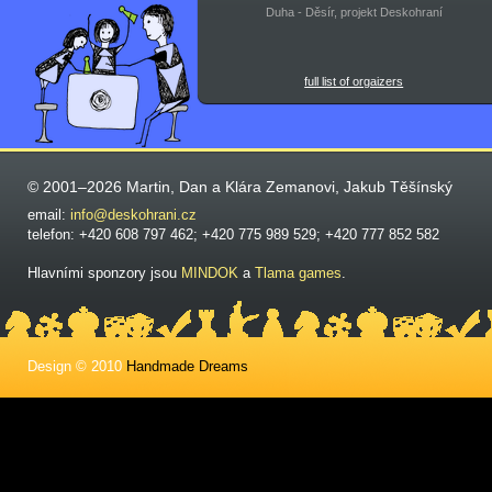
Duha - Děsír, projekt Deskohraní
full list of orgaizers
© 2001–2026 Martin, Dan a Klára Zemanovi, Jakub Těšínský
email:
info@deskohrani.cz
telefon: +420 608 797 462; +420 775 989 529; +420 777 852 582
Hlavními sponzory jsou
MINDOK
a
Tlama games
.
Design © 2010
Handmade Dreams