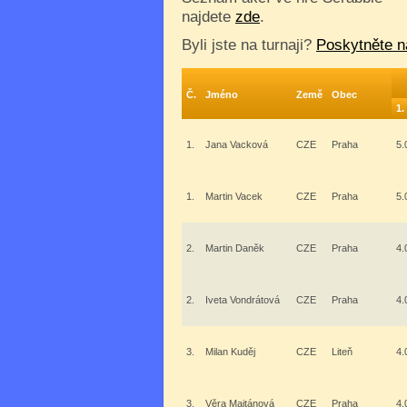
najdete
zde
.
Byli jste na turnaji?
Poskytněte n
Č.
Jméno
Země
Obec
1.
1.
Jana Vacková
CZE
Praha
5.
1.
Martin Vacek
CZE
Praha
5.
2.
Martin Daněk
CZE
Praha
4.
2.
Iveta Vondrátová
CZE
Praha
4.
3.
Milan Kuděj
CZE
Liteň
4.
3.
Věra Majtánová
CZE
Praha
4.