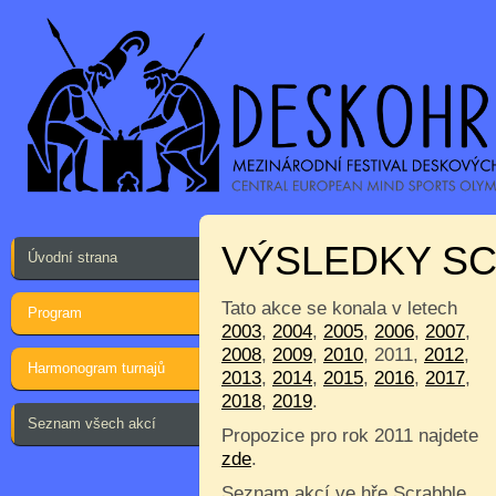
VÝSLEDKY S
Úvodní strana
Tato akce se konala v letech
Program
2003
,
2004
,
2005
,
2006
,
2007
,
2008
,
2009
,
2010
, 2011,
2012
,
Harmonogram turnajů
2013
,
2014
,
2015
,
2016
,
2017
,
2018
,
2019
.
Seznam všech akcí
Propozice pro rok 2011 najdete
zde
.
Seznam akcí ve hře Scrabble