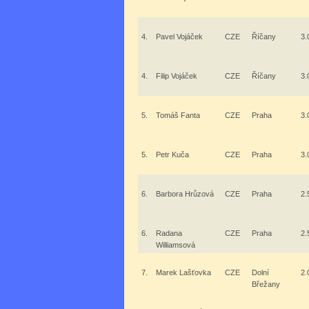
4.
Pavel Vojáček
CZE
Říčany
3.
4.
Filip Vojáček
CZE
Říčany
3.
5.
Tomáš Fanta
CZE
Praha
3.
5.
Petr Kuča
CZE
Praha
3.
6.
Barbora Hrůzová
CZE
Praha
2.
6.
Radana
CZE
Praha
2.
Williamsová
7.
Marek Lašťovka
CZE
Dolní
2.
Břežany