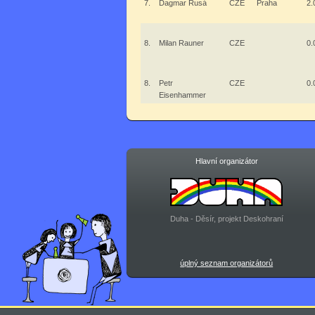
7.
Dagmar Rusá
CZE
Praha
2.
8.
Milan Rauner
CZE
0.
8.
Petr
CZE
0.
Eisenhammer
Hlavní organizátor
Duha - Děsír, projekt Deskohraní
úplný seznam organizátorů