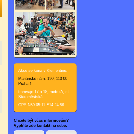
Akce se koná v Klementinu.
Mariánské nám. 190, 110 00
Praha 1
tramvaje 17 a 18, metro A, st.
Staroměstská
GPS N50:05:11 E14:24:56
Chcete být včas informováni?
Vyplňte zde kontakt na sebe: