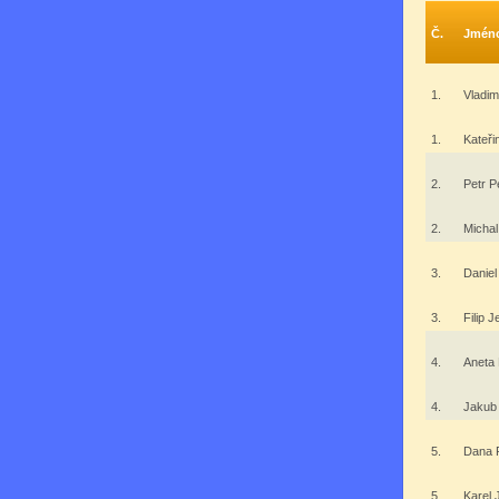
Č.
Jmén
1.
Vladi
1.
Kateř
2.
Petr P
2.
Micha
3.
Danie
3.
Filip 
4.
Aneta
4.
Jakub
5.
Dana 
5.
Karel