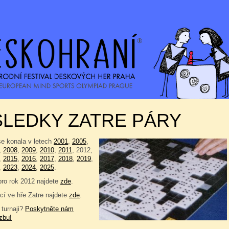
SLEDKY ZATRE PÁRY
se konala v letech
2001
,
2005
,
,
2008
,
2009
,
2010
,
2011
, 2012,
,
2015
,
2016
,
2017
,
2018
,
2019
,
,
2023
,
2024
,
2025
.
pro rok 2012 najdete
zde
.
í ve hře Zatre najdete
zde
.
 turnaji?
Poskytněte nám
zbu!