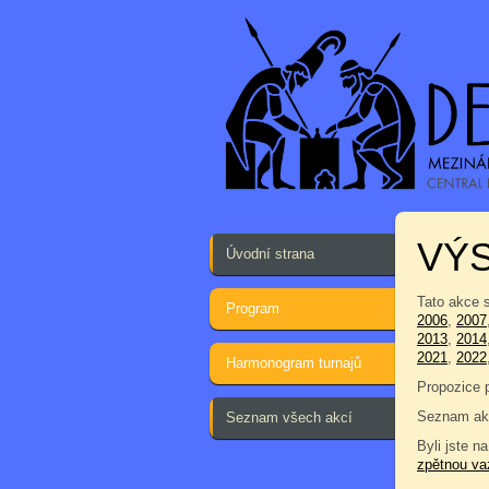
VÝ
Úvodní strana
Tato akce 
Program
2006
,
2007
2013
,
2014
2021
,
2022
Harmonogram turnajů
Propozice 
Seznam akc
Seznam všech akcí
Byli jste na
zpětnou va