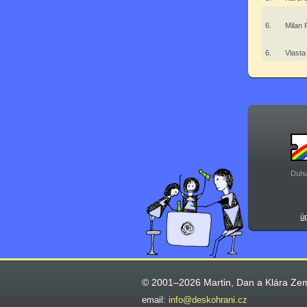
6.
Milan 
6.
Vlast
Duha
ú
© 2001–2026 Martin, Dan a Klára Ze
email:
info@deskohrani.cz