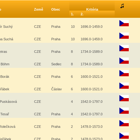
o
Země
Obec
Kritéria
1.
2.
mír Suchý
CZE
Praha
10
1696.0-1459.0
ina Suchá
CZE
Praha
10
1696.0-1459.0
etras
CZE
Praha
8
1734.0-1589.0
l Böhm
CZE
Sedlec
8
1734.0-1589.0
l Borák
CZE
Praha
6
1600.0-1521.0
Jeřábek
CZE
Čáslav
6
1600.0-1521.0
 Puskásová
CZE
4
1542.0-1797.0
 Tesař
CZE
Praha
4
1542.0-1797.0
Rolečková
CZE
Praha
2
1478.0-1573.0
 Jeřábek
CZE
Praha
2
1478.0-1573.0