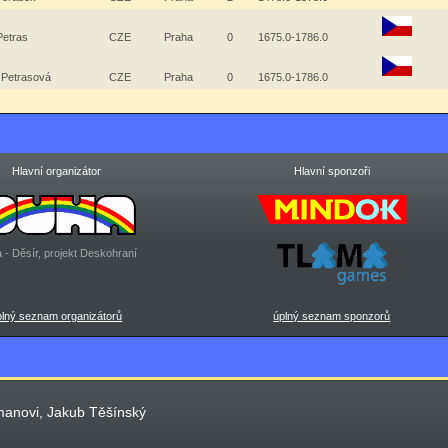
Petras
CZE
Praha
0
1675.0-1786.0
a Petrasová
CZE
Praha
0
1675.0-1786.0
Hlavní organizátor
Hlavní sponzoři
 - Děsír, projekt Deskohraní
plný seznam organizátorů
úplný seznam sponzorů
manovi, Jakub Těšínský