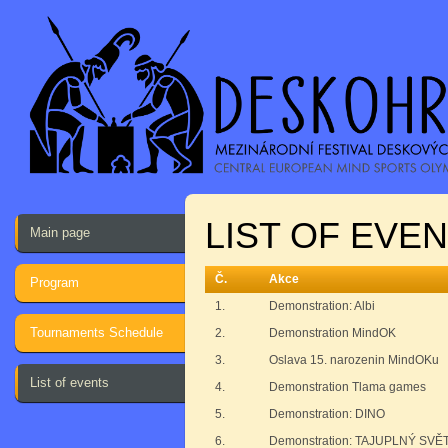
LIST OF EVE
Main page
Č.
Akce
Program
1.
Demonstration: Albi
Tournaments Schedule
2.
Demonstration MindOK
3.
Oslava 15. narozenin MindOKu
List of events
4.
Demonstration Tlama games
5.
Demonstration: DINO
6.
Demonstration: TAJUPLNÝ S