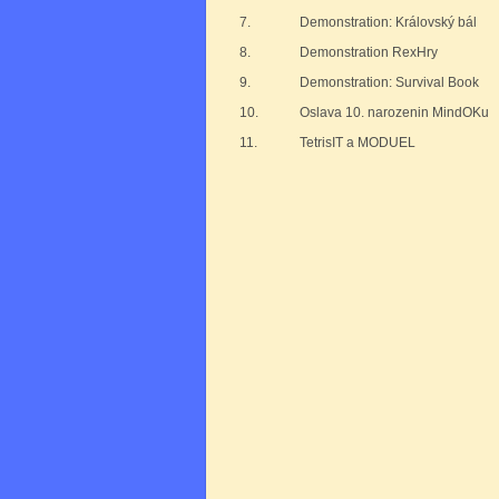
7.
Demonstration: Královský bál
8.
Demonstration RexHry
9.
Demonstration: Survival Book
10.
Oslava 10. narozenin MindOKu
11.
TetrisIT a MODUEL