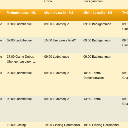
Corfix
Backgammon
-
Michnův palác - M1
Michnův palác - M2
Michnův palác - M3
Tyr
ue
09:00 Ludotheque
09:00 Ludotheque
09:00 Backgammon
09:
Clu
ue
09:00 Ludotheque
15:00 Umí prase létat?
09:00 Backgammon
09:
Clu
ue
17:00 Game Debut:
09:00 Ludotheque
09:00 Backgammon
Ubongo, Lascaux, ...
ue
09:00 Ludotheque
09:00 Ludotheque
10:00 Tantrix -
09:0
Demonstration
Cha
ue
09:00 Ludotheque
09:00 Ludotheque
13:30 Tantrix
09:0
Cha
19:00 Closing
19:00 Closing Ceremonial
19:00 Closing Ceremonial