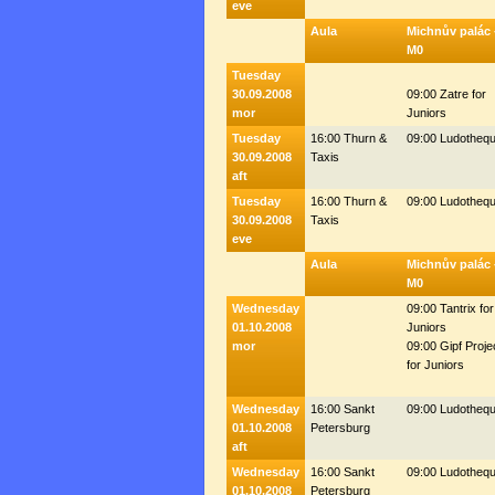
eve
Aula
Michnův palác 
M0
Tuesday
30.09.2008
09:00 Zatre for
mor
Juniors
Tuesday
16:00 Thurn &
09:00 Ludotheq
30.09.2008
Taxis
aft
Tuesday
16:00 Thurn &
09:00 Ludotheq
30.09.2008
Taxis
eve
Aula
Michnův palác 
M0
Wednesday
09:00 Tantrix for
01.10.2008
Juniors
mor
09:00 Gipf Proje
for Juniors
Wednesday
16:00 Sankt
09:00 Ludotheq
01.10.2008
Petersburg
aft
Wednesday
16:00 Sankt
09:00 Ludotheq
01.10.2008
Petersburg