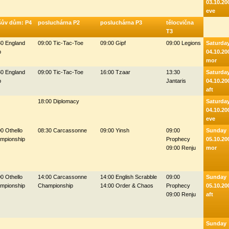
03.10.20
eve
šův dům: P4
posluchárna P2
posluchárna P3
tělocvična
T3
30 England
09:00 Tic-Tac-Toe
09:00 Gipf
09:00 Legions
Saturda
b
04.10.20
mor
30 England
09:00 Tic-Tac-Toe
16:00 Tzaar
13:30
Saturda
b
Jantaris
04.10.20
aft
18:00 Diplomacy
Saturda
04.10.20
eve
0 Othello
08:30 Carcassonne
09:00 Yinsh
09:00
Sunday
mpionship
Prophecy
05.10.20
09:00 Renju
mor
0 Othello
14:00 Carcassonne
14:00 English Scrabble
09:00
Sunday
mpionship
Championship
14:00 Order & Chaos
Prophecy
05.10.20
09:00 Renju
aft
Sunday