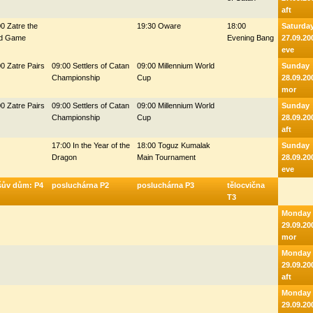
aft
0 Zatre the
19:30 Oware
18:00
Saturda
d Game
Evening Bang
27.09.20
eve
0 Zatre Pairs
09:00 Settlers of Catan
09:00 Millennium World
Sunday
Championship
Cup
28.09.20
mor
0 Zatre Pairs
09:00 Settlers of Catan
09:00 Millennium World
Sunday
Championship
Cup
28.09.20
aft
17:00 In the Year of the
18:00 Toguz Kumalak
Sunday
Dragon
Main Tournament
28.09.20
eve
šův dům: P4
posluchárna P2
posluchárna P3
tělocvična
T3
Monday
29.09.20
mor
Monday
29.09.20
aft
Monday
29.09.20