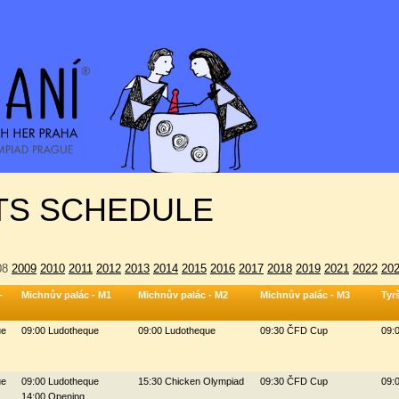
S SCHEDULE
08
2009
2010
2011
2012
2013
2014
2015
2016
2017
2018
2019
2021
2022
20
-
Michnův palác - M1
Michnův palác - M2
Michnův palác - M3
Tyr
ue
09:00 Ludotheque
09:00 Ludotheque
09:30 ČFD Cup
09:
ue
09:00 Ludotheque
15:30 Chicken Olympiad
09:30 ČFD Cup
09:
14:00 Opening