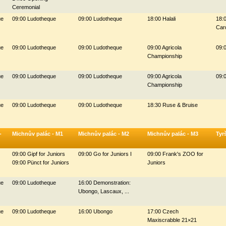
Ceremonial
ue
09:00 Ludotheque
09:00 Ludotheque
18:00 Halali
18:0
Car
ue
09:00 Ludotheque
09:00 Ludotheque
09:00 Agricola
09:0
Championship
ue
09:00 Ludotheque
09:00 Ludotheque
09:00 Agricola
09:0
Championship
ue
09:00 Ludotheque
09:00 Ludotheque
18:30 Ruse & Bruise
-
Michnův palác - M1
Michnův palác - M2
Michnův palác - M3
Tyr
09:00 Gipf for Juniors
09:00 Go for Juniors I
09:00 Frank's ZOO for
09:00 Pünct for Juniors
Juniors
ue
09:00 Ludotheque
16:00 Demonstration:
Ubongo, Lascaux, ...
ue
09:00 Ludotheque
16:00 Ubongo
17:00 Czech
Maxiscrabble 21×21