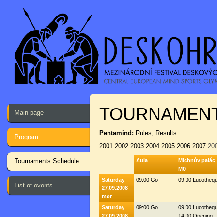
TOURNAMENT
Main page
Pentamind:
Rules
,
Results
Program
2001
2002
2003
2004
2005
2006
2007
20
Tournaments Schedule
Aula
Michnův palác 
M0
Saturday
09:00 Go
09:00 Ludotheq
List of events
27.09.2008
mor
Saturday
09:00 Go
09:00 Ludotheq
27.09.2008
14:00 Opening