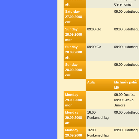
aft
Ceremonial
Saturday
09:00 Ludotheq
27.09.2008
eve
Sunday
09:00 Go
09:00 Ludotheq
28.09.2008
mor
Sunday
09:00 Go
09:00 Ludotheq
28.09.2008
aft
Sunday
09:00 Ludotheq
28.09.2008
eve
Aula
Michnův palác 
M0
Monday
09:00 Desítka
29.09.2008
09:00 Česko
mor
Juniors
Monday
16:00
09:00 Ludotheq
29.09.2008
Funkenschlag
aft
Monday
16:00
09:00 Ludotheq
29.09.2008
Funkenschlag