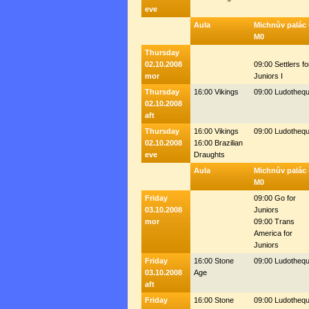
eve
Aula
Michnův palác 
M0
Thursday
02.10.2008
09:00 Settlers fo
mor
Juniors I
Thursday
16:00 Vikings
09:00 Ludotheq
02.10.2008
aft
Thursday
16:00 Vikings
09:00 Ludotheq
02.10.2008
16:00 Brazilian
eve
Draughts
Aula
Michnův palác 
M0
Friday
09:00 Go for
03.10.2008
Juniors
mor
09:00 Trans
America for
Juniors
Friday
16:00 Stone
09:00 Ludotheq
03.10.2008
Age
aft
Friday
16:00 Stone
09:00 Ludotheq