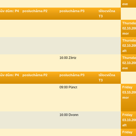
eve
šův dům: P4
posluchárna P2
posluchárna P3
tělocvična
T3
Thursda
02.10.20
mor
Thursda
02.10.20
aft
16:00 Zèrtz
Thursda
02.10.20
eve
šův dům: P4
posluchárna P2
posluchárna P3
tělocvična
T3
09:00 Pünct
Friday
03.10.20
mor
16:00 Dvonn
Friday
03.10.20
aft
Friday