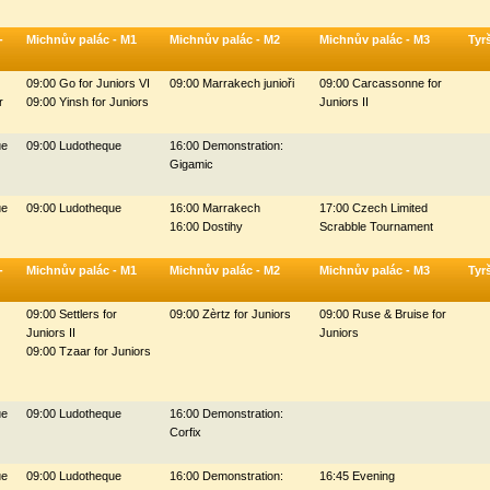
-
Michnův palác - M1
Michnův palác - M2
Michnův palác - M3
Tyr
09:00 Go for Juniors VI
09:00 Marrakech junioři
09:00 Carcassonne for
r
09:00 Yinsh for Juniors
Juniors II
ue
09:00 Ludotheque
16:00 Demonstration:
Gigamic
ue
09:00 Ludotheque
16:00 Marrakech
17:00 Czech Limited
16:00 Dostihy
Scrabble Tournament
-
Michnův palác - M1
Michnův palác - M2
Michnův palác - M3
Tyr
09:00 Settlers for
09:00 Zèrtz for Juniors
09:00 Ruse & Bruise for
Juniors II
Juniors
09:00 Tzaar for Juniors
ue
09:00 Ludotheque
16:00 Demonstration:
Corfix
ue
09:00 Ludotheque
16:00 Demonstration:
16:45 Evening