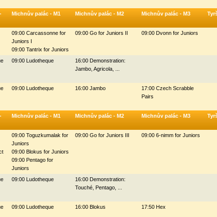
-
Michnův palác - M1
Michnův palác - M2
Michnův palác - M3
Tyr
09:00 Carcassonne for
09:00 Go for Juniors II
09:00 Dvonn for Juniors
Juniors I
09:00 Tantrix for Juniors
ue
09:00 Ludotheque
16:00 Demonstration:
Jambo, Agricola, ...
ue
09:00 Ludotheque
16:00 Jambo
17:00 Czech Scrabble
Pairs
-
Michnův palác - M1
Michnův palác - M2
Michnův palác - M3
Tyr
09:00 Toguzkumalak for
09:00 Go for Juniors III
09:00 6-nimm for Juniors
Juniors
ct
09:00 Blokus for Juniors
09:00 Pentago for
Juniors
ue
09:00 Ludotheque
16:00 Demonstration:
Touché, Pentago, ...
ue
09:00 Ludotheque
16:00 Blokus
17:50 Hex