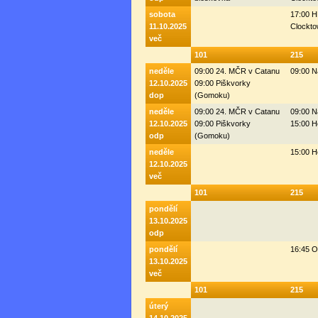
sobota
17:00 H
11.10.2025
Clockto
več
101
215
neděle
09:00 24. MČR v Catanu
09:00 N
12.10.2025
09:00 Piškvorky
dop
(Gomoku)
neděle
09:00 24. MČR v Catanu
09:00 N
12.10.2025
09:00 Piškvorky
15:00 H
odp
(Gomoku)
neděle
15:00 H
12.10.2025
več
101
215
pondělí
13.10.2025
odp
pondělí
16:45 
13.10.2025
več
101
215
úterý