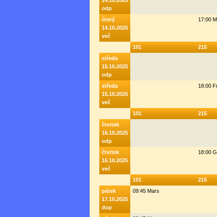
14.10.2025
odp
úterý
17:00 M
14.10.2025
več
101
215
středa
15.10.2025
odp
středa
18:00 F
15.10.2025
več
101
215
čtvrtek
16.10.2025
odp
čtvrtek
18:00 G
16.10.2025
več
101
215
pátek
09:45 Mars
17.10.2025
dop