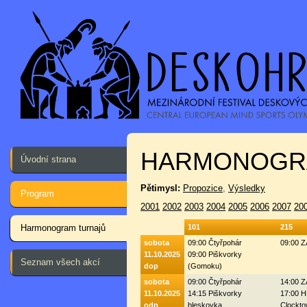
HARMONOGR
Úvodní strana
Pětimysl:
Propozice
,
Výsledky
Program
2001
2002
2003
2004
2005
2006
2007
20
Harmonogram turnajů
101
215
sobota
09:00 Čtyřpohár
09:00 
11.10.2025
09:00 Piškvorky
Seznam všech akcí
dop
(Gomoku)
sobota
09:00 Čtyřpohár
14:00 
11.10.2025
14:15 Piškvorky
17:00 H
odp
bleskovka
Clockto