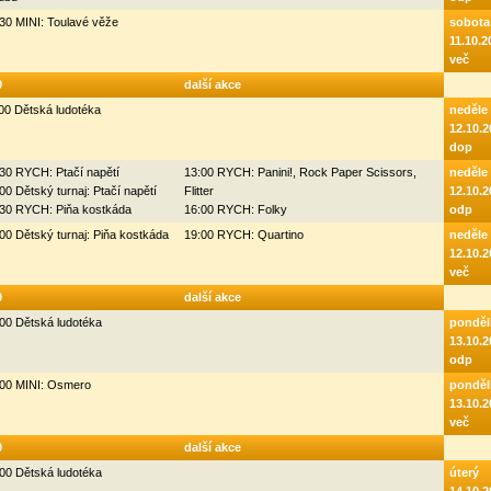
30 MINI: Toulavé věže
sobota
11.10.2
več
0
další akce
00 Dětská ludotéka
neděle
12.10.2
dop
30 RYCH: Ptačí napětí
13:00 RYCH: Panini!, Rock Paper Scissors,
neděle
00 Dětský turnaj: Ptačí napětí
Flitter
12.10.2
:30 RYCH: Piňa kostkáda
16:00 RYCH: Folky
odp
00 Dětský turnaj: Piňa kostkáda
19:00 RYCH: Quartino
neděle
12.10.2
več
0
další akce
00 Dětská ludotéka
ponděl
13.10.2
odp
:00 MINI: Osmero
ponděl
13.10.2
več
0
další akce
00 Dětská ludotéka
úterý