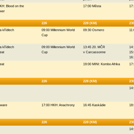
KH: Blood on the
17:00 Města
17:
wer
226
228 (KM)
23
a křídlech
09:00 Millennium World
09:30 Osmero
11:
Cup
a křídlech
09:00 Millennium World
13:45 20. MČR
14:
eat
Cup
v Carcassonne
15:
16
eat
19:00 MINI: Kombo Afrika
17:
226
228 (KM)
23
14:
Oware
17:00 HKH: Anachrony
16:45 Kaskádie
18
226
228 (KM)
23
14: