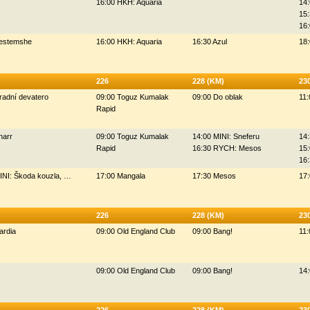
16:00 HKH: Aquaria
14:
15:
16:
Bestemshe
16:00 HKH: Aquaria
16:30 Azul
18
226
228 (KM)
23
radní devatero
09:00 Toguz Kumalak
09:00 Do oblak
11:
Rapid
narr
09:00 Toguz Kumalak
14:00 MINI: Sneferu
14
Rapid
16:30 RYCH: Mesos
15:
16
INI: Škoda kouzla, …
17:00 Mangala
17:30 Mesos
17:
226
228 (KM)
23
ardia
09:00 Old England Club
09:00 Bang!
11:
09:00 Old England Club
09:00 Bang!
14: