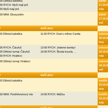
00 Dětská ludotéka
pátek
30 RYCH: Myši mají pré
17.10.2
00 Myši mají pré
odp
:00 MINI: Ekosystém
pátek
17.10.2
več
0
další akce
00 Dětská ludotéka
11:00 RYCH: Duel o město Cardia
sobota
18.10.2
dop
:30 RYCH: Čáryfuč
13:00 RYCH: Jedeme bomby!
sobota
00 Dětský turnaj: Čáryfuč
16:00 RYCH: Škoda kouzla, …
18.10.2
:30 RYCH: Hrabivci
odp
00 Dětský turnaj: Hrabivci
sobota
18.10.2
več
0
další akce
00 Dětská ludotéka
neděle
19.10.2
dop
00 MINI: Postřehovkový mix
14:00 RYCH: Máčka
neděle
19.10.2
odp