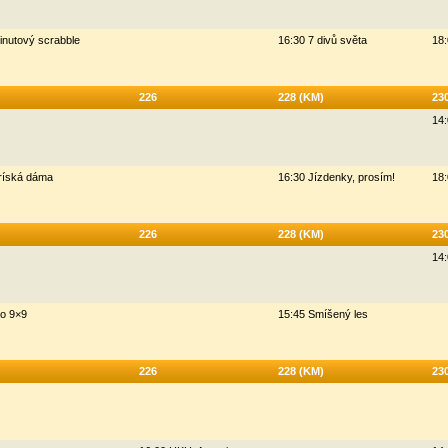
inutový scrabble
16:30 7 divů světa
18:
226
228 (KM)
23
14:
ríská dáma
16:30 Jízdenky, prosím!
18:
226
228 (KM)
23
14:
o 9×9
15:45 Smíšený les
226
228 (KM)
23