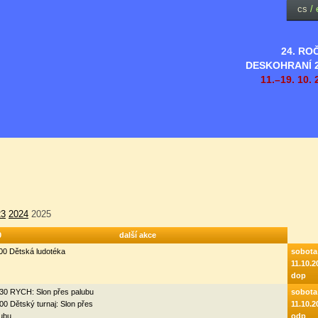
cs
/
24. RO
DESKOHRANÍ 
11.–19. 10. 
23
2024
2025
0
další akce
00 Dětská ludotéka
sobota
11.10.2
dop
30 RYCH: Slon přes palubu
sobota
00 Dětský turnaj: Slon přes
11.10.2
ubu
odp