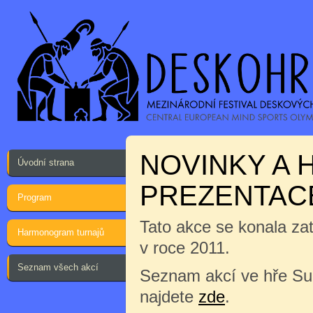
NOVINKY A 
Úvodní strana
PREZENTAC
Program
Tato akce se konala za
Harmonogram turnajů
v roce 2011.
Seznam všech akcí
Seznam akcí ve hře Su
najdete
zde
.