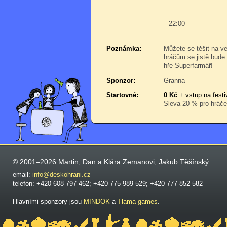
22:00
Poznámka:
Můžete se těšit na ve
hráčům se jistě bude 
hře Superfarmář!
Sponzor:
Granna
Startovné:
0 Kč
+
vstup na festi
Sleva 20 % pro hráče,
© 2001–2026 Martin, Dan a Klára Zemanovi, Jakub Těšínský
email:
info@deskohrani.cz
telefon: +420 608 797 462; +420 775 989 529; +420 777 852 582
Hlavními sponzory jsou
MINDOK
a
Tlama games
.