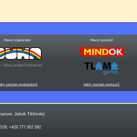
Hlavní organizátor
Hlavní sponzoři
 - Děsír, projekt Deskohraní
plný seznam organizátorů
úplný seznam sponzorů
manovi, Jakub Těšínský
 529; +420 777 852 582