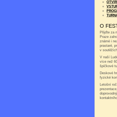
OTVÍR
VSTU
PROG
TURN
O FES
Přijďte za 
Praze zahr
známé i ne
prastaré, pr
v soutěžích
V naší Ludo
více než 6
špičkové tu
Deskové hry
fyzické kon
Letošní ro
prezentace,
doprovodný
kontaktníh