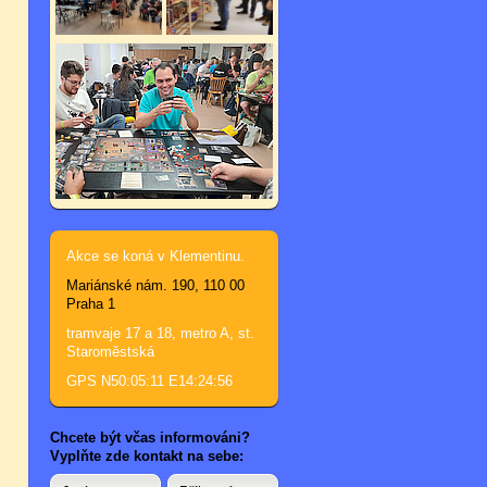
Akce se koná v Klementinu.
Mariánské nám. 190, 110 00
Praha 1
tramvaje 17 a 18, metro A, st.
Staroměstská
GPS N50:05:11 E14:24:56
Chcete být včas informováni?
Vyplňte zde kontakt na sebe: