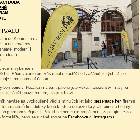
ACÍ DOBA
PNÉ
RAM
AJE
TIVALU
námi do Klementina v
át si deskové hry
známé, moderní i
o radost i
.
téce si vyberete z
00 her. Připravujeme pro Vás mnoho soutěží od začátečnických až po
rnaje s mezinárodní účastí.
 boří bariéry. Nezáleží na tom, jakého jste věku, náboženství, rasy, či
dice, záleží pouze na tom, jak jste hraví.
čník naváže na vyzkoušené věci z minulých let jako
prezentace her
, firemní
 fórum autorů her, dětský koutek, které se osvědčily, ale přinese bohatý
 program pro veřejnost. Pokud nechcete nic propásnout, zapisujte se do
o formuláře, nebo se s námi spojte na
Facebooku
či
Instagramu
.