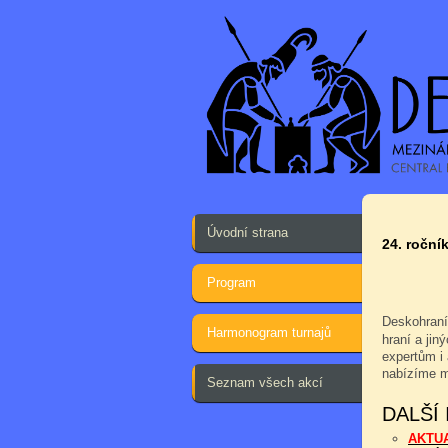
Úvodní strana
24. ročník
Program
Deskohraní
Harmonogram turnajů
hraní a jin
expertům i 
nabízíme m
Seznam všech akcí
DALŠÍ
AKTU