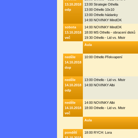
13.10.2018
13:00 Strategie Othella
odp
13:00 Othello 10x10
13:00 Othello hádanky
14:00 NOVINKY MindOK
sobota
14:00 NOVINKY MindOK
13.10.2018
18:00 MS Othello - obracení disků
več
19:30 Othello - Lid vs. Mistr
Aula
neděle
10:00 Othello Překvapení
14.10.2018
dop
neděle
13:00 Othello - Lid vs. Mistr
14.10.2018
14:00 NOVINKY Albi
odp
neděle
14:00 NOVINKY Albi
14.10.2018
18:00 Othello - Lid vs. Mistr
več
Aula
pondělí
18:00 RYCH: Lora
15.10.2018