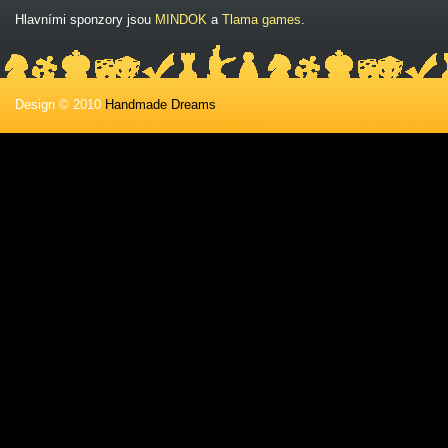
Hlavními sponzory jsou
MINDOK
a
Tlama games
.
Design © 2010
Handmade Dreams