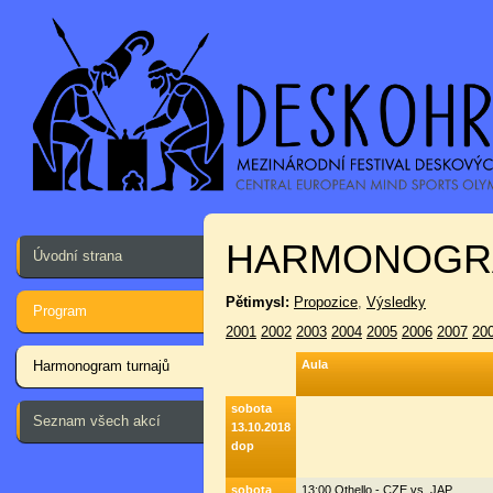
HARMONOGR
Úvodní strana
Pětimysl:
Propozice
,
Výsledky
Program
2001
2002
2003
2004
2005
2006
2007
20
Harmonogram turnajů
Aula
sobota
Seznam všech akcí
13.10.2018
dop
sobota
13:00 Othello - CZE vs. JAP