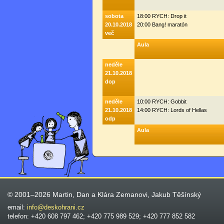
sobota
18:00 RYCH: Drop it
20.10.2018
20:00 Bang! maratón
več
Aula
neděle
21.10.2018
dop
neděle
10:00 RYCH: Gobbit
21.10.2018
14:00 RYCH: Lords of Hellas
odp
Aula
© 2001–2026 Martin, Dan a Klára Zemanovi, Jakub Těšínský
email:
info@deskohrani.cz
telefon: +420 608 797 462; +420 775 989 529; +420 777 852 582