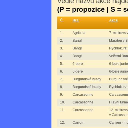
Vedle názvu akce najdet
(P = propozice | S = 
Č.
Hra
Akce
1.
Agricola
7. mistrovst
2.
Bang!
Maratón v B
3.
Bang!
Rychlokurz:
4.
Bang!
Večerní Ban
5.
6-bere
6-bere junioř
6.
6-bere
6-bere junioř
7.
Burgundské hrady
Burgundské
8.
Burgundské hrady
Rychlokurz:
9.
Carcassonne
Carcassonne 
10.
Carcassonne
Hlavní turn
11.
Carcassonne
12. mistrovs
v Carcasso
12.
Carrom
Carrom - ind