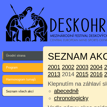
SEZNAM AKC
Úvodní strana
2001
2002
2003
2004
Program
2013
2014
2015
2016
Harmonogram turnajů
Klepnutím na záhlaví sl
abecedně
Seznam všech akcí
chronologicky