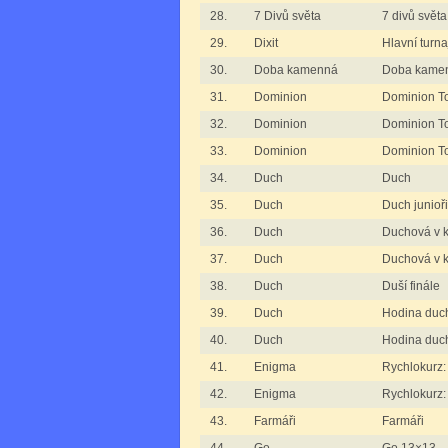
28.
7 Divů světa
7 divů světa
29.
Dixit
Hlavní turna
30.
Doba kamenná
Doba kame
31.
Dominion
Dominion To
32.
Dominion
Dominion To
33.
Dominion
Dominion T
34.
Duch
Duch
35.
Duch
Duch junioři
36.
Duch
Duchová v 
37.
Duch
Duchová v k
38.
Duch
Duší finále
39.
Duch
Hodina duc
40.
Duch
Hodina duc
41.
Enigma
Rychlokurz
42.
Enigma
Rychlokurz
43.
Farmáři
Farmáři