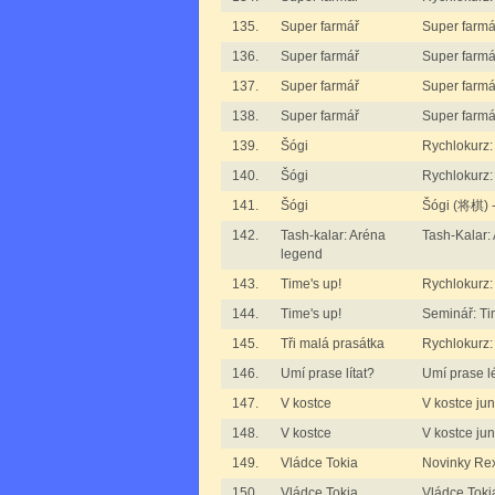
135.
Super farmář
Super farmář
136.
Super farmář
Super farmář
137.
Super farmář
Super farmář
138.
Super farmář
Super farmář
139.
Šógi
Rychlokurz
140.
Šógi
Rychlokurz
141.
Šógi
Šógi (将棋) -
142.
Tash-kalar: Aréna
Tash-Kalar:
legend
143.
Time's up!
Rychlokurz:
144.
Time's up!
Seminář: Ti
145.
Tři malá prasátka
Rychlokurz:
146.
Umí prase lítat?
Umí prase lét
147.
V kostce
V kostce juni
148.
V kostce
V kostce juni
149.
Vládce Tokia
Novinky Re
150.
Vládce Tokia
Vládce Toki