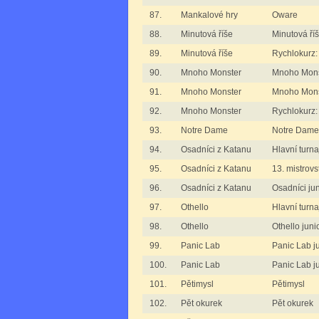
87.
Mankalové hry
Oware
88.
Minutová říše
Minutová ří
89.
Minutová říše
Rychlokurz:
90.
Mnoho Monster
Mnoho Mons
91.
Mnoho Monster
Mnoho Monst
92.
Mnoho Monster
Rychlokurz
93.
Notre Dame
Notre Dame
94.
Osadníci z Katanu
Hlavní turn
95.
Osadníci z Katanu
13. mistrovs
96.
Osadníci z Katanu
Osadníci jun
97.
Othello
Hlavní turna
98.
Othello
Othello junio
99.
Panic Lab
Panic Lab ju
100.
Panic Lab
Panic Lab ju
101.
Pětimysl
Pětimysl
102.
Pět okurek
Pět okurek