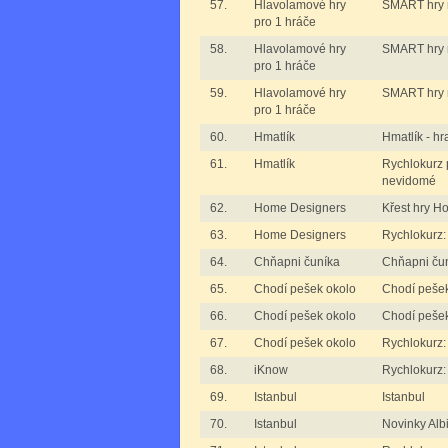
57.
Hlavolamové hry
SMART hry m
pro 1 hráče
58.
Hlavolamové hry
SMART hry m
pro 1 hráče
59.
Hlavolamové hry
SMART hry m
pro 1 hráče
60.
Hmatlík
Hmatlík - hr
61.
Hmatlík
Rychlokurz p
nevidomé
62.
Home Designers
Křest hry H
63.
Home Designers
Rychlokurz
64.
Chňapni čuníka
Chňapni čun
65.
Chodí pešek okolo
Chodí pešek
66.
Chodí pešek okolo
Chodí pešek
67.
Chodí pešek okolo
Rychlokurz:
68.
iKnow
Rychlokurz:
69.
Istanbul
Istanbul
70.
Istanbul
Novinky Al