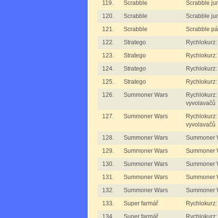
119.
Scrabble
Scrabble jun
120.
Scrabble
Scrabble jun
121.
Scrabble
Scrabble pá
122.
Stratego
Rychlokurz:
123.
Stratego
Rychlokurz:
124.
Stratego
Rychlokurz:
125.
Stratego
Rychlokurz:
126.
Summoner Wars
Rychlokurz
vyvolavačů
127.
Summoner Wars
Rychlokurz
vyvolavačů
128.
Summoner Wars
Summoner W
129.
Summoner Wars
Summoner W
130.
Summoner Wars
Summoner W
131.
Summoner Wars
Summoner W
132.
Summoner Wars
Summoner W
133.
Super farmář
Rychlokurz:
134.
Super farmář
Rychlokurz: