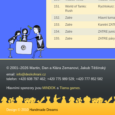
151.
World of Tanks:
Rychlokurz:
Rush
152.
Zatre
Hlavní turn
153.
Zatre
Karetní ZA
154.
Zatre
ZATRE junio
155.
Zatre
ZATRE páry
© 2001–2026 Martin, Dan a Klára Zemanovi, Jakub Těšínský
email:
info@deskohrani.cz
telefon: +420 608 797 462; +420 775 989 529; +420 777 852 582
Hlavními sponzory jsou
MINDOK
a
Tlama games
.
Design © 2010
Handmade Dreams