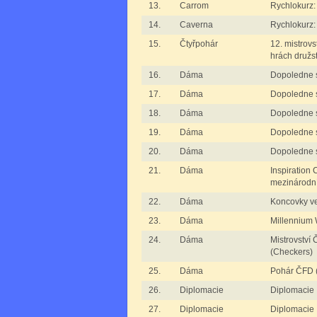
13.
Carrom
Rychlokurz:
14.
Caverna
Rychlokurz:
15.
Čtyřpohár
12. mistrovs
hrách družs
16.
Dáma
Dopoledne 
17.
Dáma
Dopoledne 
18.
Dáma
Dopoledne 
19.
Dáma
Dopoledne 
20.
Dáma
Dopoledne 
21.
Dáma
Inspiration 
mezinárodn
22.
Dáma
Koncovky ve
23.
Dáma
Millennium 
24.
Dáma
Mistrovství
(Checkers)
25.
Dáma
Pohár ČFD 
26.
Diplomacie
Diplomacie 
27.
Diplomacie
Diplomacie I