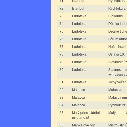
71.
Istanbul
Rychlokurz: 
72.
Istanbul
Rychlokurz: 
73.
Ludotéka
Bibliobus
74.
Ludotéka
Dětská ludo
75.
Ludotéka
Dětské tiché
76.
Ludotéka
Fórum auto
77.
Ludotéka
Noční hraní
78.
Ludotéka
Oslava 10.
79.
Ludotéka
Slavnostní 
80.
Ludotéka
Slavnostní z
vyhlášení v
81.
Ludotéka
Tichý večer
82.
Malacca
Malacca
83.
Malacca
Malacca jun
84.
Malacca
Rychlokurz:
85.
Malý princ: Udělej
Malý princ: 
mi planetu!
86.
Mankalové hry
Mistrovství