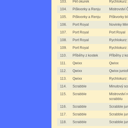
103.
Pět okurek
Rychlokurz:
104.
Piškvorky a Renju
Mistrovství
105.
Piškvorky a Renju
Piškvorky b
106.
Port Royal
Novinky M
107.
Port Royal
Port Royal
108.
Port Royal
Rychlokurz:
109.
Port Royal
Rychlokurz:
110.
Příběhy z kostek
Příběhy z ko
111.
Qwixx
Qwixx
112.
Qwixx
Qwixx junioř
113.
Qwixx
Rychlokurz:
114.
Scrabble
Minutový sc
115.
Scrabble
Mistrovství 
scrabblu
116.
Scrabble
Scrabble jun
117.
Scrabble
Scrabble juni
118.
Scrabble
Scrabble juni