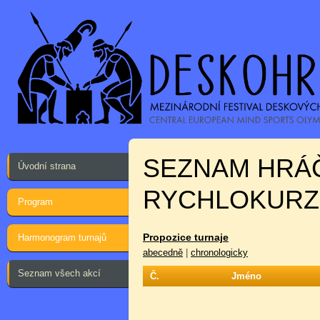
SEZNAM HRÁ
Úvodní strana
RYCHLOKURZ:
Program
Propozice turnaje
Harmonogram turnajů
abecedně
|
chronologicky
Seznam všech akcí
Č.
Jméno