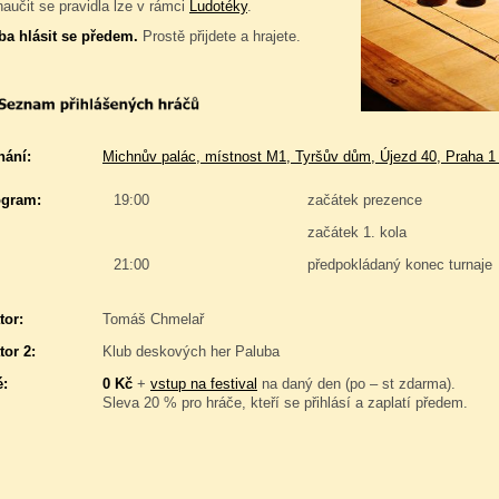
naučit se pravidla lze v rámci
Ludotéky
.
ba hlásit se předem.
Prostě přijdete a hrajete.
nání:
Michnův palác, místnost M1, Tyršův dům, Újezd 40, Praha 1
gram:
19:00
začátek prezence
začátek 1. kola
21:00
předpokládaný konec turnaje
tor:
Tomáš Chmelař
tor 2:
Klub deskových her Paluba
é:
0 Kč
+
vstup na festival
na daný den (po – st zdarma).
Sleva 20 % pro hráče, kteří se přihlásí a zaplatí předem.