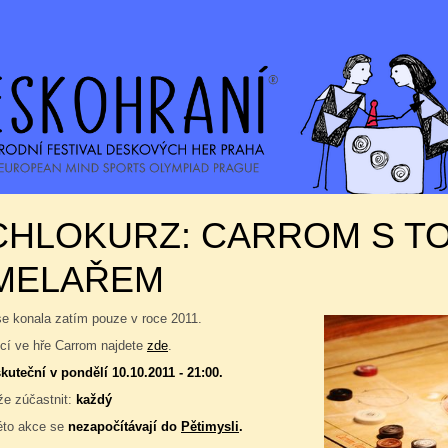
CHLOKURZ: CARROM S T
MELAŘEM
se konala zatím pouze v roce 2011.
í ve hře Carrom najdete
zde
.
kuteční v pondělí 10.10.2011 - 21:00.
e zúčastnit:
každý
éto akce se
nezapočítávají do
Pětimysli
.