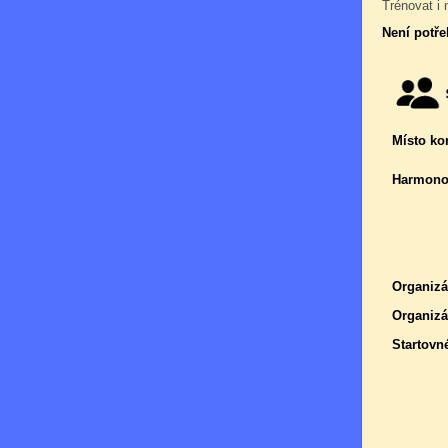
Trénovat i 
Není potře
Místo ko
Harmono
Organizá
Organizá
Startovn