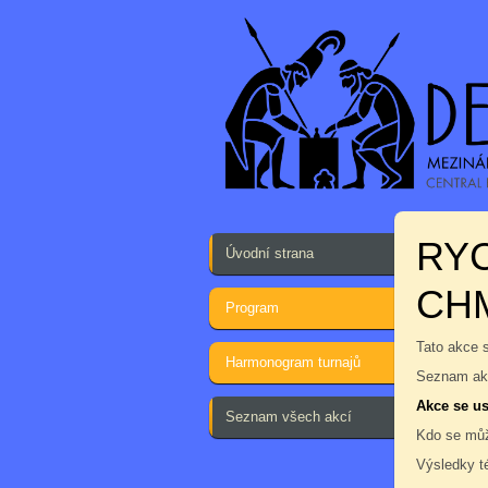
RY
Úvodní strana
CH
Program
Tato akce 
Harmonogram turnajů
Seznam akc
Akce se us
Seznam všech akcí
Kdo se můž
Výsledky t