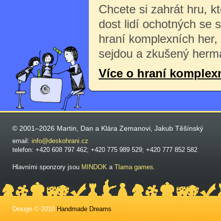
Chcete si zahrát hru, k
dost lidí ochotných se 
hraní komplexních her,
sejdou a zkušený herma
Více o hraní komplex
© 2001–2026 Martin, Dan a Klára Zemanovi, Jakub Těšínský
email:
info@deskohrani.cz
telefon: +420 608 797 462; +420 775 989 529; +420 777 852 582
Hlavními sponzory jsou
MINDOK
a
Tlama games
.
Design © 2010
Handmade Dreams