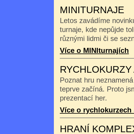
MINITURNAJE
Letos zavádíme novinku
turnaje, kde nepůjde tol
různými lidmi či se se
Více o MINIturnajích
RYCHLOKURZY 
Poznat hru neznamená na
teprve začíná. Proto js
prezentací her.
Více o rychlokurzech 
HRANÍ KOMPLE