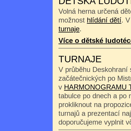
DĚTSKÁ LUDOT
Volná herna určená děte
možnost
hlídání dětí
. V
turnaje
.
Více o dětské ludotéc
TURNAJE
V průběhu Deskohraní s
začátečnických po Mist
v
HARMONOGRAMU 
tabulce po dnech a po 
prokliknout na propozi
turnajů a prezentací na
doporučujeme vyplnit 