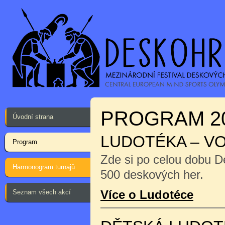
PROGRAM 2
Úvodní strana
LUDOTÉKA – V
Program
Zde si po celou dobu D
Harmonogram turnajů
500 deskových her.
Více o Ludotéce
Seznam všech akcí