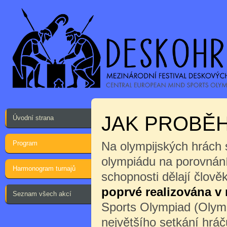
JAK PROBĚH
Úvodní strana
Program
Na olympijských hrách 
olympiádu na porovnání
Harmonogram turnajů
schopnosti dělají člov
poprvé realizována v
Seznam všech akcí
Sports Olympiad (Olymp
největšího setkání hrá