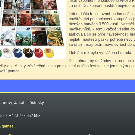
ještě vzpomeňme celkového vítěze Pět
za celé Deskohraní nasbírá nejvíce b
Letos došlo k politování hodné událos
návštěvníci po zaplacení vstupného j
různých barvách 3.500 kusů. Nestačil
návštěvníků, k tomu každé všední do
atakovala co se týče návštěvnosti hra
neplatí, naštěstí pásky potřeba neby
se snažit rozprostřít návštěvnost do c
I letošní rok byla vyhlášena hra roku.
Deskohraní by se žádný rok nemohlo 
elký dík. A taky závěrečná pizza po sklizení celého festivalu je jen malým 
vaší pomoci!
manovi, Jakub Těšínský
 529; +420 777 852 582
a games
.