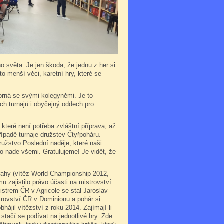
 světa. Je jen škoda, že jednu z her si
o menší věci, karetní hry, které se
korná se svými kolegyněmi. Je to
ých turnajů i obyčejný oddech pro
které není potřeba zvláštní příprava, až
případě turnaje družstev Čtyřpoháru.
užstvo Poslední naděje, které naši
lo nade všemi. Gratulujeme! Je vidět, že
rahy (vítěz World Championship 2012,
u zajistilo právo účasti na mistrovství
istrem ČR v Agricole se stal Jaroslav
strovství ČR v Dominionu a pohár si
hájil vítězství z roku 2014. Zajímají-li
stačí se podívat na jednotlivé hry. Zde