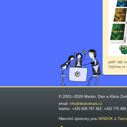
patří náš v
Vážíme si 
© 2001–2026 Martin, Dan a Klára Ze
email:
info@deskohrani.cz
telefon: +420 608 797 462; +420 775 989
Hlavními sponzory jsou
MINDOK
a
Tlam