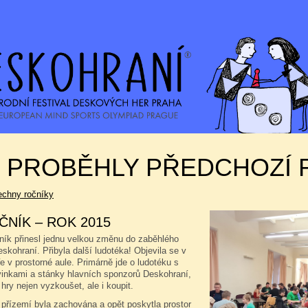
K PROBĚHLY PŘEDCHOZÍ 
echny ročníky
ČNÍK – ROK 2015
čník přinesl jednu velkou změnu do zaběhlého
kohraní. Přibyla další ludotéka! Objevila se v
e v prostorné aule. Primárně jde o ludotéku s
vinkami a stánky hlavních sponzorů Deskohraní,
 hry nejen vyzkoušet, ale i koupit.
 přízemí byla zachována a opět poskytla prostor