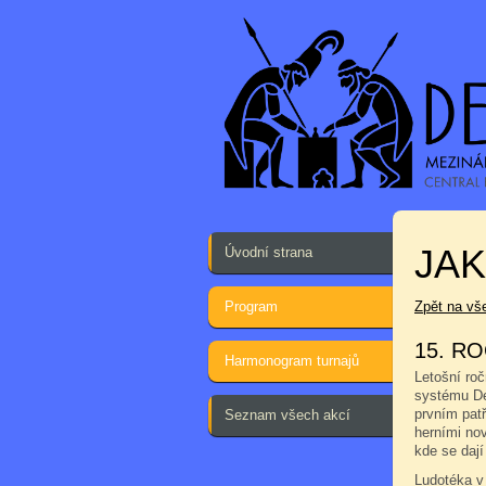
JA
Úvodní strana
Program
Zpět na vš
15. RO
Harmonogram turnajů
Letošní ro
systému Des
prvním patř
Seznam všech akcí
herními no
kde se dají
Ludotéka v