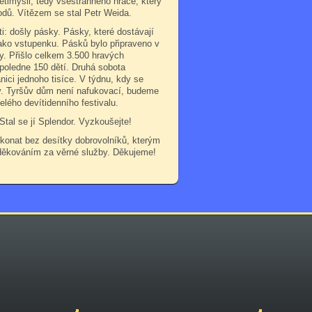
imysli, tedy všestranného hráče, který
odů. Vítězem se stal Petr Weida.
ti: došly pásky. Pásky, které dostávají
ako vstupenku. Pásků bylo připraveno v
y. Přišlo celkem 3.500 hravých
poledne 150 dětí. Druhá sobota
nici jednoho tisíce. V týdnu, kdy se
ly. Tyršův dům není nafukovací, budeme
elého devítidenního festivalu.
 Stal se jí Splendor. Vyzkoušejte!
konat bez desítky dobrovolníků, kterým
poděkováním za věrné služby. Děkujeme!