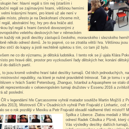
 skupin her: hlavní regál s tím nej (starším i
boční regál se zajímavými hrami, většinou herními
 velmi krásnými hrami, pro které už ale není v
gále místo, přesto je na Deskohraní chceme mít,
í regál, abstraktní hry, hry pro dva hráče atd.
nkou byl regál s hrami čerstvě dovezenými z
 evropského veletrhu deskových her v německém
m každý rok jezdí desítky zástupců českého, moravského i slezského herního
ně někdo odnesl domů. Je to poprvé, co se ztratila větší hra. Většinou jsou t
no strčí do kapsy a jistě nechtěně spletou s tím, co tam již bylo.
všem ne co do významu, je dětská ludotéka. I tento rok se jí ujala Klára Po
místo pro hravé děti, prostor pro vyzkoušení řady dětských her, konání dětsk
l do dalších partií.
 to jsou kromě volného hraní také desítky turnajů. Od těch jednoduchých, na 
mistrovství republiky, na které je nutné pravidelně trénovat. Tak je tomu i v 
ítězem v hrách Sankt Petersburg, Zhanguo, Istanbul a Aquasphere se stalo dr
pět reprezentovalo v celoevropském turnaji družstev v Essenu 2016 a zvítězi
á až poslední.
í ČR v legendární hře Carcassonne vyhrál matador soutěže Martin Mojžíš z P
věta 2013), Mistrovstí ČR v Osadnících vyhrál Petr Frajvald z Linhartic, což m
lo se o rok později v Mexiku a Petr Frajvald obsadil nádherné třetí místo!!!
M
Spilka z Liberce. Zlatou medaili z Mi
odnesl Radek Cibulka z Plzně, který ob
Vás výsledky desítky dalších turnajů, 