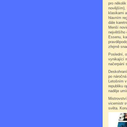
pro několik
novějším), 
klasikami a
hlavním re
dále karetn
Menší novi
největšího
Essenu, ka
pravděpodob
zřejmě snad
Poslední, o
vynikající 
načerpání si
Deskohraní,
po náročná 
Letošním v
republiku o
naděje umír
Mistrovstv
vicemistr s
světa. Kona