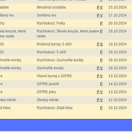
abble
Minutový scrabble
P
V
15.10.2024
šený les
Smíšený les
P
V
17.10.2024
chy
Rychlokurz: Folky
P
20.10.2024
da kouzla, které
Rychlokurz: Škoda kouzla, které padne
P
19.10.2024
ne vedle
vedle
ěží
Rodinný turnaj: 5 věží
P
S
19.10.2024
ěží
Rychlokurz: 5 věží
P
19.10.2024
hraňte korály
Rychlokurz: Zachraňte korály
P
18.10.2024
hraňte korály
Zachraňte korály
P
V
18.10.2024
re
Hlavní turnaj v ZATRE
P
V
13.10.2024
re
ZATRE junioři
P
14.10.2024
re
ZATRE páry
P
V
13.10.2024
duj město
Zboduj město
P
V
12.10.2024
tá řeka
Rychlokurz: Zlatá řeka
P
19.10.2024