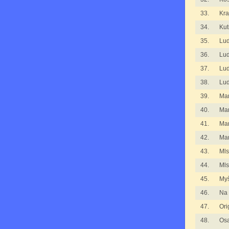
33.
Kra
34.
Kut
35.
Lu
36.
Lu
37.
Lu
38.
Lu
39.
Man
40.
Man
41.
Man
42.
Mar
43.
Mls
44.
Mls
45.
Myš
46.
Na 
47.
Ori
48.
Osa