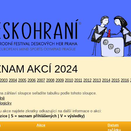
NAM AKCÍ 2024
2003
2004
2005
2006
2007
2008
2009
2010
2011
2012
2013
2014
2015
2016
a záhlaví sloupce seřadíte tabulku podle tohoto sloupce.
dně
logicky
 akce najdete zkratky odkazující na další informace o akci:
zice | S = seznam přihlášených | V = výsledky)
a
Akce
Datum
začátku