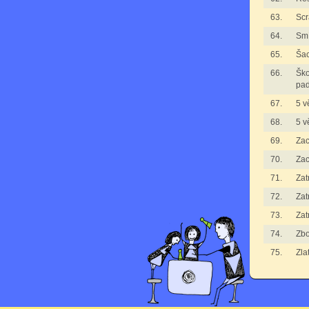
63.
Scr
64.
Smí
65.
Ša
66.
Ško
pad
67.
5 v
68.
5 v
69.
Zac
70.
Zac
71.
Zat
72.
Zat
73.
Zat
74.
Zbo
75.
Zla