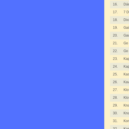
16.
Dá
17.
7 D
18.
Dix
19.
Gai
20.
Ga
21.
Go
22.
Go
23.
Kap
24.
Kap
25.
Ka
26.
Kav
27.
Klo
28.
Klo
29.
Kna
30.
Kna
31.
Kom
32.
Kos