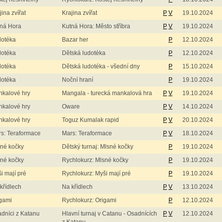
jina zvířat
Krajina zvířat
P
V
19.10.2024
ná Hora
Kutná Hora: Město stříbra
P
V
19.10.2024
dotéka
Bazar her
P
12.10.2024
dotéka
Dětská ludotéka
P
12.10.2024
dotéka
Dětská ludotéka - všední dny
P
15.10.2024
dotéka
Noční hraní
P
19.10.2024
kalové hry
Mangala - turecká mankalová hra
P
V
19.10.2024
kalové hry
Oware
P
V
14.10.2024
kalové hry
Toguz Kumalak rapid
P
V
20.10.2024
s: Teraformace
Mars: Teraformace
P
V
18.10.2024
né kočky
Dětský turnaj: Mlsné kočky
P
19.10.2024
né kočky
Rychlokurz: Mlsné kočky
P
19.10.2024
i mají pré
Rychlokurz: Myši mají pré
P
19.10.2024
křídlech
Na křídlech
P
V
13.10.2024
gami
Rychlokurz: Origami
P
12.10.2024
dníci z Katanu
Hlavní turnaj v Catanu - Osadnících
P
V
12.10.2024