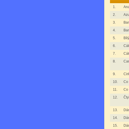
1.
An
2.
Azu
3.
Ba
4.
Ba
5.
Bíl
6.
Cák
7.
Cák
8.
Ca
9.
Cir
10.
Co 
11.
Co 
12.
Čty
13.
Dá
14.
Dá
15.
Dá