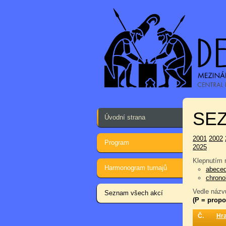
SEZ
Úvodní strana
2001
2002
Program
2025
Klepnutím n
Harmonogram turnajů
abece
chrono
Vedle názvu
Seznam všech akcí
(P = propo
Č.
Hr