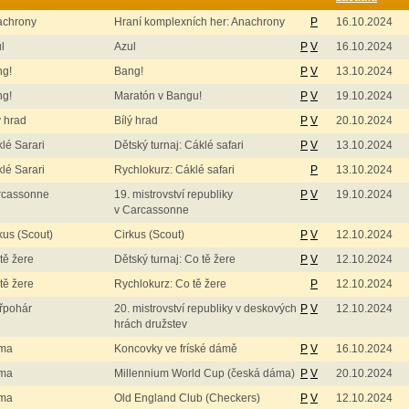
achrony
Hraní komplexních her: Anachrony
P
16.10.2024
l
Azul
P
V
16.10.2024
ng!
Bang!
P
V
13.10.2024
ng!
Maratón v Bangu!
P
V
19.10.2024
ý hrad
Bílý hrad
P
V
20.10.2024
lé Sarari
Dětský turnaj: Cáklé safari
P
V
13.10.2024
lé Sarari
Rychlokurz: Cáklé safari
P
13.10.2024
rcassonne
19. mistrovství republiky
P
V
19.10.2024
v Carcassonne
kus (Scout)
Cirkus (Scout)
P
V
12.10.2024
tě žere
Dětský turnaj: Co tě žere
P
V
12.10.2024
tě žere
Rychlokurz: Co tě žere
P
12.10.2024
řpohár
20. mistrovství republiky v deskových
P
V
12.10.2024
hrách družstev
ma
Koncovky ve fríské dámě
P
V
16.10.2024
ma
Millennium World Cup (česká dáma)
P
V
20.10.2024
ma
Old England Club (Checkers)
P
V
12.10.2024