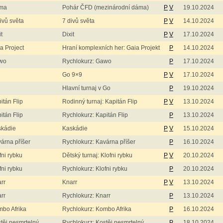
ma
Pohár ČFD (mezinárodní dáma)
P
V
19.10.2024
ivů světa
7 divů světa
P
V
14.10.2024
it
Dixit
P
V
17.10.2024
a Project
Hraní komplexních her: Gaia Projekt
P
14.10.2024
wo
Rychlokurz: Gawo
P
17.10.2024
Go 9×9
P
V
17.10.2024
Hlavní turnaj v Go
P
19.10.2024
itán Flip
Rodinný turnaj: Kapitán Flip
P
V
13.10.2024
itán Flip
Rychlokurz: Kapitán Flip
P
13.10.2024
skádie
Kaskádie
P
V
15.10.2024
árna příšer
Rychlokurz: Kavárna příšer
P
16.10.2024
fni rybku
Dětský turnaj: Klofni rybku
P
V
20.10.2024
fni rybku
Rychlokurz: Klofni rybku
P
20.10.2024
rr
Knarr
P
V
13.10.2024
rr
Rychlokurz: Knarr
P
13.10.2024
bo Afrika
Rychlokurz: Kombo Afrika
P
16.10.2024
těj nesmrtelný
Rychlokurz: Kostěj nesmrtelný
P
18.10.2024