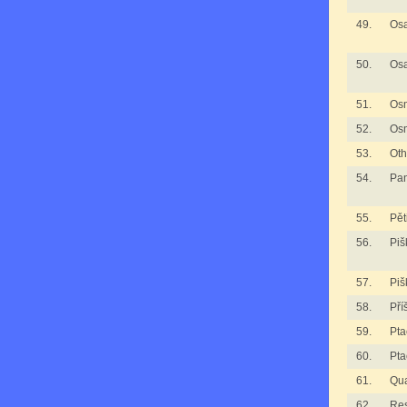
49.
Osa
50.
Osa
51.
Os
52.
Os
53.
Oth
54.
Pan
55.
Pět
56.
Piš
57.
Piš
58.
Pří
59.
Pta
60.
Pta
61.
Qua
62.
Re