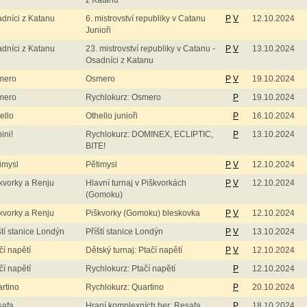
z Katanu
dníci z Katanu
6. mistrovství republiky v Catanu
P
V
12.10.2024
Junioři
dníci z Katanu
23. mistrovství republiky v Catanu -
P
V
13.10.2024
Osadníci z Katanu
mero
Osmero
P
V
19.10.2024
mero
Rychlokurz: Osmero
P
19.10.2024
ello
Othello junioři
P
16.10.2024
ini!
Rychlokurz: DOMINEX, ECLIPTIC,
P
13.10.2024
BITE!
imysl
Pětimysl
P
V
12.10.2024
kvorky a Renju
Hlavní turnaj v Piškvorkách
P
V
12.10.2024
(Gomoku)
kvorky a Renju
Piškvorky (Gomoku) bleskovka
P
V
12.10.2024
ští stanice Londýn
Příští stanice Londýn
P
V
13.10.2024
čí napětí
Dětský turnaj: Ptačí napětí
P
V
12.10.2024
čí napětí
Rychlokurz: Ptačí napětí
P
12.10.2024
rtino
Rychlokurz: Quartino
P
20.10.2024
safa
Hraní komplexních her: Resafa
P
18.10.2024