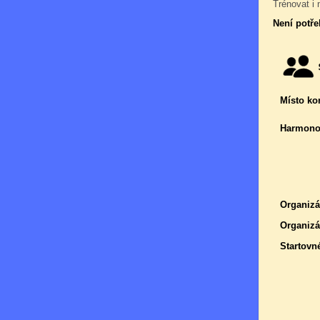
Trénovat i 
Není potře
Místo ko
Harmono
Organizá
Organizá
Startovn