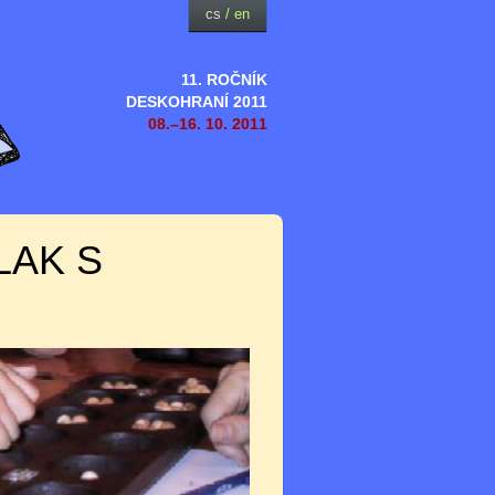
cs
/
en
11. ROČNÍK
DESKOHRANÍ 2011
08.–16. 10. 2011
LAK S