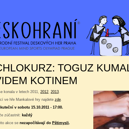
CHLOKURZ: TOGUZ KUMA
VIDEM KOTINEM
se konala v letech 2011,
2012
,
2013
.
í ve hře Mankalové hry najdete
zde
.
kuteční v sobotu 15.10.2011 - 17:00.
e zúčastnit:
každý
éto akce se
nezapočítávají do
Pětimysli
.