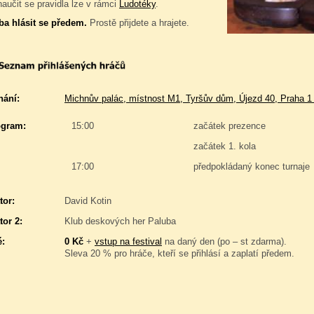
naučit se pravidla lze v rámci
Ludotéky
.
ba hlásit se předem.
Prostě přijdete a hrajete.
nání:
Michnův palác, místnost M1, Tyršův dům, Újezd 40, Praha 1
gram:
15:00
začátek prezence
začátek 1. kola
17:00
předpokládaný konec turnaje
tor:
David Kotin
tor 2:
Klub deskových her Paluba
é:
0 Kč
+
vstup na festival
na daný den (po – st zdarma).
Sleva 20 % pro hráče, kteří se přihlásí a zaplatí předem.