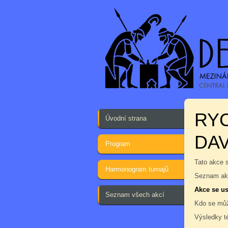
RY
Úvodní strana
DA
Program
Tato akce 
Harmonogram turnajů
Seznam akc
Akce se us
Seznam všech akcí
Kdo se můž
Výsledky t