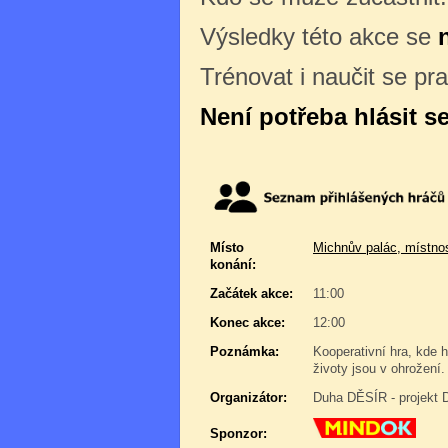
Výsledky této akce se
Trénovat i naučit se pr
Není potřeba hlásit s
Místo
Michnův palác, místno
konání:
Začátek akce:
11:00
Konec akce:
12:00
Poznámka:
Kooperativní hra, kde hr
životy jsou v ohrožení
Organizátor:
Duha DĚSÍR - projekt 
Sponzor: