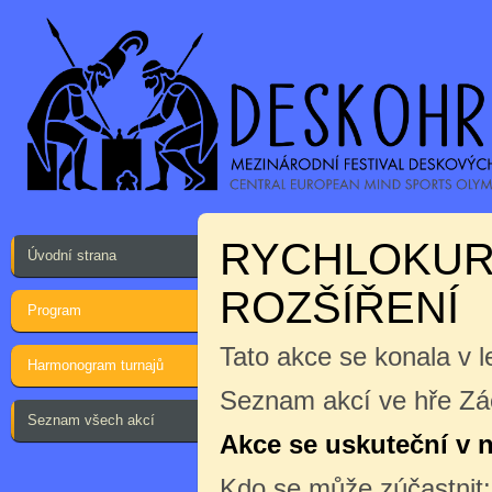
RYCHLOKUR
Úvodní strana
ROZŠÍŘENÍ
Program
Tato akce se konala v 
Harmonogram turnajů
Seznam akcí ve hře Zá
Seznam všech akcí
Akce se uskuteční v ne
Kdo se může zúčastnit