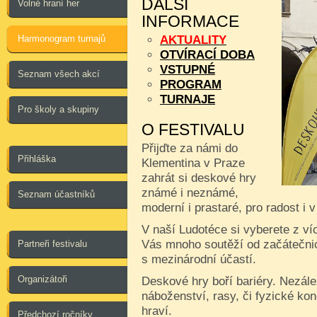
DALŠÍ
Volné hraní her
INFORMACE
Harmonogram turnajů
AKTUALITY
OTVÍRACÍ DOBA
VSTUPNÉ
Seznam všech akcí
PROGRAM
TURNAJE
Pro školy a skupiny
O FESTIVALU
Přijďte za námi do
Přihláška
Klementina v Praze
zahrát si deskové hry
známé i neznámé,
Seznam účastníků
moderní i prastaré, pro radost i 
V naší Ludotéce si vyberete z ví
Vás mnoho soutěží od začátečnic
Partneři festivalu
s mezinárodní účastí.
Organizátoři
Deskové hry boří bariéry. Nezále
náboženství, rasy, či fyzické kon
hraví.
Předchozí ročníky