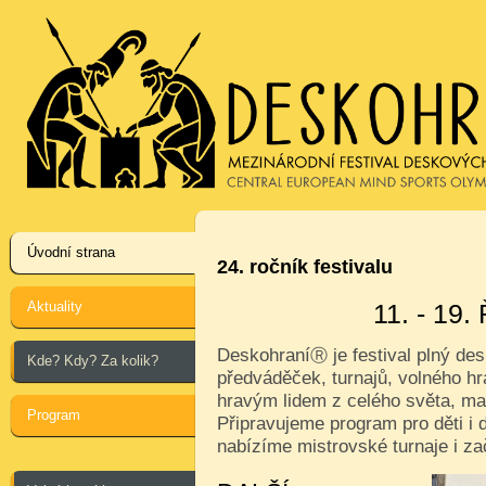
Úvodní strana
24. ročník festivalu
Aktuality
11. - 19
Deskohraní
je festival plný de
Ⓡ
Kde? Kdy? Za kolik?
předváděček, turnajů, volného hr
hravým lidem z celého světa, ma
Program
Připravujeme program pro děti i d
nabízíme mistrovské turnaje i za