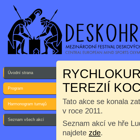
RYCHLOKUR
Úvodní strana
TEREZIÍ K
Program
Tato akce se konala za
Harmonogram turnajů
v roce 2011.
Seznam všech akcí
Seznam akcí ve hře Lu
najdete
zde
.