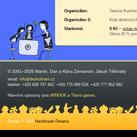
Organizátor:
Terezie Kocho
Organizátor 2:
Klub deskových
Startovné:
0 Kč
+
vstup na
Sleva 20 % pro 
© 2001–2026 Martin, Dan a Klára Zemanovi, Jakub Těšínský
email:
info@deskohrani.cz
telefon: +420 608 797 462; +420 775 989 529; +420 777 852 582
Hlavními sponzory jsou
MINDOK
a
Tlama games
.
Design © 2010
Handmade Dreams