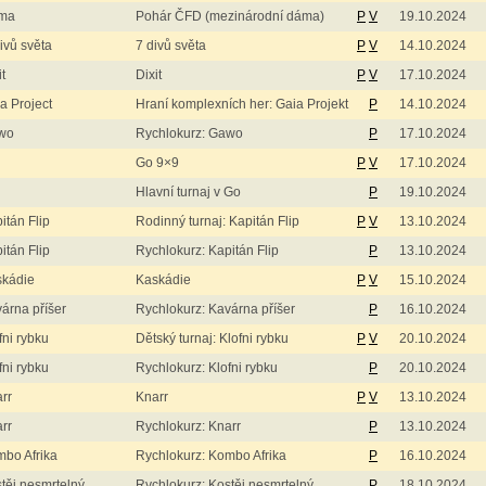
ma
Pohár ČFD (mezinárodní dáma)
P
V
19.10.2024
ivů světa
7 divů světa
P
V
14.10.2024
it
Dixit
P
V
17.10.2024
a Project
Hraní komplexních her: Gaia Projekt
P
14.10.2024
wo
Rychlokurz: Gawo
P
17.10.2024
Go 9×9
P
V
17.10.2024
Hlavní turnaj v Go
P
19.10.2024
itán Flip
Rodinný turnaj: Kapitán Flip
P
V
13.10.2024
itán Flip
Rychlokurz: Kapitán Flip
P
13.10.2024
skádie
Kaskádie
P
V
15.10.2024
árna příšer
Rychlokurz: Kavárna příšer
P
16.10.2024
fni rybku
Dětský turnaj: Klofni rybku
P
V
20.10.2024
fni rybku
Rychlokurz: Klofni rybku
P
20.10.2024
rr
Knarr
P
V
13.10.2024
rr
Rychlokurz: Knarr
P
13.10.2024
bo Afrika
Rychlokurz: Kombo Afrika
P
16.10.2024
těj nesmrtelný
Rychlokurz: Kostěj nesmrtelný
P
18.10.2024