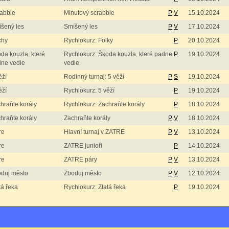
abble
Minutový scrabble
P
V
15.10.2024
šený les
Smíšený les
P
V
17.10.2024
chy
Rychlokurz: Folky
P
20.10.2024
da kouzla, které
Rychlokurz: Škoda kouzla, které padne
P
19.10.2024
ne vedle
vedle
ěží
Rodinný turnaj: 5 věží
P
S
19.10.2024
ěží
Rychlokurz: 5 věží
P
19.10.2024
hraňte korály
Rychlokurz: Zachraňte korály
P
18.10.2024
hraňte korály
Zachraňte korály
P
V
18.10.2024
re
Hlavní turnaj v ZATRE
P
V
13.10.2024
re
ZATRE junioři
P
14.10.2024
re
ZATRE páry
P
V
13.10.2024
duj město
Zboduj město
P
V
12.10.2024
tá řeka
Rychlokurz: Zlatá řeka
P
19.10.2024