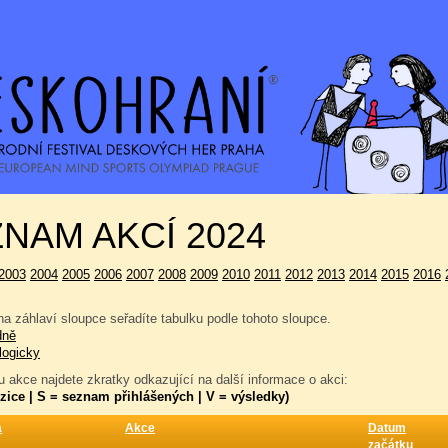
NAM AKCÍ 2024
2003
2004
2005
2006
2007
2008
2009
2010
2011
2012
2013
2014
2015
2016
a záhlaví sloupce seřadíte tabulku podle tohoto sloupce.
dně
logicky
 akce najdete zkratky odkazující na další informace o akci:
zice | S = seznam přihlášených | V = výsledky)
a
Akce
Datum
začátku