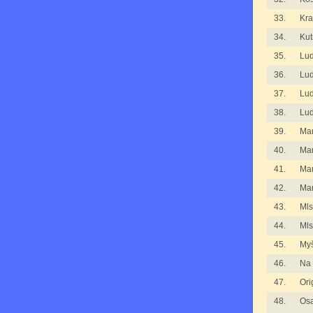
33.
Kra
34.
Kut
35.
Lu
36.
Lu
37.
Lu
38.
Lu
39.
Man
40.
Man
41.
Man
42.
Mar
43.
Mls
44.
Mls
45.
Myš
46.
Na 
47.
Ori
48.
Osa