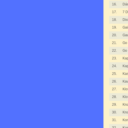
16.
Dá
17.
7 D
18.
Dix
19.
Gai
20.
Ga
21.
Go
22.
Go
23.
Kap
24.
Kap
25.
Ka
26.
Kav
27.
Klo
28.
Klo
29.
Kna
30.
Kna
31.
Kom
32.
Kos