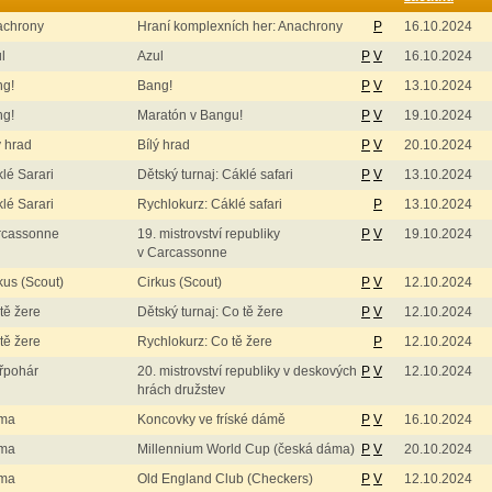
achrony
Hraní komplexních her: Anachrony
P
16.10.2024
l
Azul
P
V
16.10.2024
ng!
Bang!
P
V
13.10.2024
ng!
Maratón v Bangu!
P
V
19.10.2024
ý hrad
Bílý hrad
P
V
20.10.2024
lé Sarari
Dětský turnaj: Cáklé safari
P
V
13.10.2024
lé Sarari
Rychlokurz: Cáklé safari
P
13.10.2024
rcassonne
19. mistrovství republiky
P
V
19.10.2024
v Carcassonne
kus (Scout)
Cirkus (Scout)
P
V
12.10.2024
tě žere
Dětský turnaj: Co tě žere
P
V
12.10.2024
tě žere
Rychlokurz: Co tě žere
P
12.10.2024
řpohár
20. mistrovství republiky v deskových
P
V
12.10.2024
hrách družstev
ma
Koncovky ve fríské dámě
P
V
16.10.2024
ma
Millennium World Cup (česká dáma)
P
V
20.10.2024
ma
Old England Club (Checkers)
P
V
12.10.2024