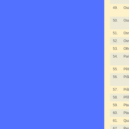
49.
Osa
50.
Osa
51.
Os
52.
Os
53.
Oth
54.
Pan
55.
Pět
56.
Piš
57.
Piš
58.
Pří
59.
Pta
60.
Pta
61.
Qua
62.
Re