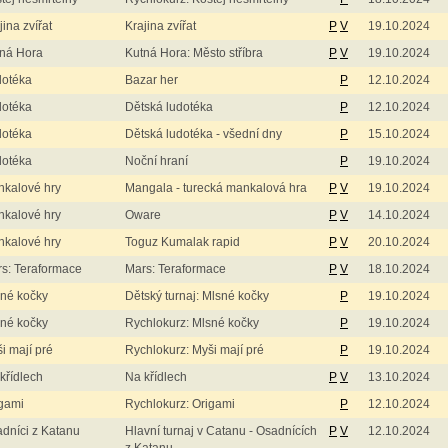
jina zvířat
Krajina zvířat
P
V
19.10.2024
ná Hora
Kutná Hora: Město stříbra
P
V
19.10.2024
dotéka
Bazar her
P
12.10.2024
dotéka
Dětská ludotéka
P
12.10.2024
dotéka
Dětská ludotéka - všední dny
P
15.10.2024
dotéka
Noční hraní
P
19.10.2024
kalové hry
Mangala - turecká mankalová hra
P
V
19.10.2024
kalové hry
Oware
P
V
14.10.2024
kalové hry
Toguz Kumalak rapid
P
V
20.10.2024
s: Teraformace
Mars: Teraformace
P
V
18.10.2024
né kočky
Dětský turnaj: Mlsné kočky
P
19.10.2024
né kočky
Rychlokurz: Mlsné kočky
P
19.10.2024
i mají pré
Rychlokurz: Myši mají pré
P
19.10.2024
křídlech
Na křídlech
P
V
13.10.2024
gami
Rychlokurz: Origami
P
12.10.2024
dníci z Katanu
Hlavní turnaj v Catanu - Osadnících
P
V
12.10.2024