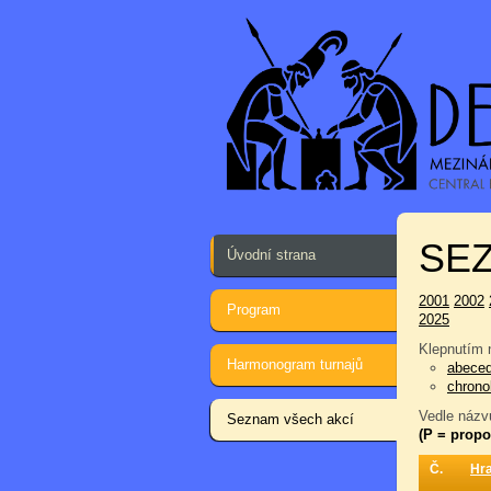
SEZ
Úvodní strana
2001
2002
Program
2025
Klepnutím n
Harmonogram turnajů
abece
chrono
Vedle názvu
Seznam všech akcí
(P = propo
Č.
Hr