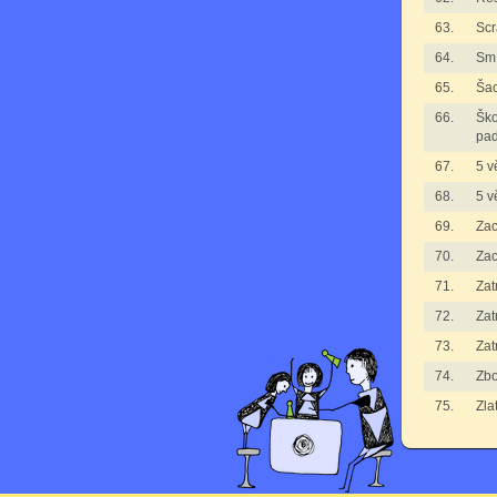
63.
Scr
64.
Smí
65.
Ša
66.
Ško
pad
67.
5 v
68.
5 v
69.
Zac
70.
Zac
71.
Zat
72.
Zat
73.
Zat
74.
Zbo
75.
Zla