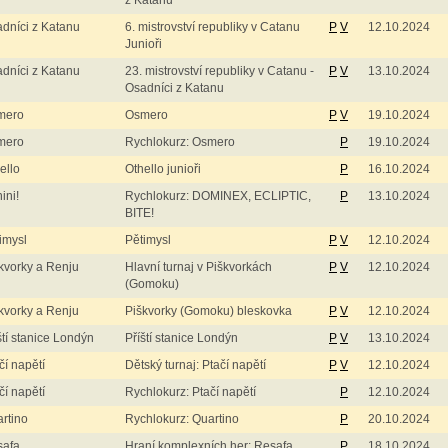
z Katanu
dníci z Katanu
6. mistrovství republiky v Catanu
P
V
12.10.2024
Junioři
dníci z Katanu
23. mistrovství republiky v Catanu -
P
V
13.10.2024
Osadníci z Katanu
mero
Osmero
P
V
19.10.2024
mero
Rychlokurz: Osmero
P
19.10.2024
ello
Othello junioři
P
16.10.2024
ini!
Rychlokurz: DOMINEX, ECLIPTIC,
P
13.10.2024
BITE!
imysl
Pětimysl
P
V
12.10.2024
kvorky a Renju
Hlavní turnaj v Piškvorkách
P
V
12.10.2024
(Gomoku)
kvorky a Renju
Piškvorky (Gomoku) bleskovka
P
V
12.10.2024
ští stanice Londýn
Příští stanice Londýn
P
V
13.10.2024
čí napětí
Dětský turnaj: Ptačí napětí
P
V
12.10.2024
čí napětí
Rychlokurz: Ptačí napětí
P
12.10.2024
rtino
Rychlokurz: Quartino
P
20.10.2024
safa
Hraní komplexních her: Resafa
P
18.10.2024