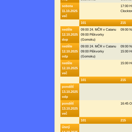
sobota
17:00 H
11.10.2025
Clockto
več
101
215
neděle
09:00 24. MČR v Catanu
09:00 N
12.10.2025
09:00 Piškvorky
dop
(Gomoku)
neděle
09:00 24. MČR v Catanu
09:00 N
12.10.2025
09:00 Piškvorky
15:00 H
odp
(Gomoku)
neděle
15:00 H
12.10.2025
več
101
215
pondělí
13.10.2025
odp
pondělí
16:45 
13.10.2025
več
101
215
úterý