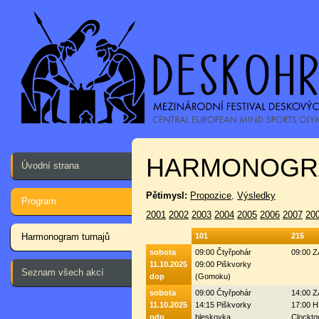
HARMONOGR
Úvodní strana
Pětimysl:
Propozice
,
Výsledky
Program
2001
2002
2003
2004
2005
2006
2007
20
Harmonogram turnajů
101
215
sobota
09:00 Čtyřpohár
09:00 
11.10.2025
09:00 Piškvorky
Seznam všech akcí
dop
(Gomoku)
sobota
09:00 Čtyřpohár
14:00 
11.10.2025
14:15 Piškvorky
17:00 H
odp
bleskovka
Clockto