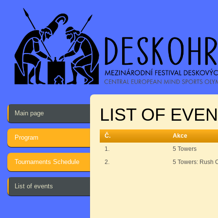
LIST OF EVE
Main page
Č.
Akce
Program
1.
5 Towers
Tournaments Schedule
2.
5 Towers: Rush 
List of events