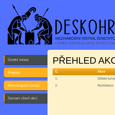
PŘEHLED AKC
Úvodní strana
Č.
Akce
Program
1.
Dětský turna
Harmonogram turnajů
2.
Rychlokurz: 
Seznam všech akcí