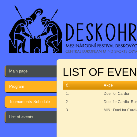
LIST OF EVE
Main page
Č.
Akce
Program
1.
Duel for Cardia
Tournaments Schedule
2.
Duel for Cardia: R
3.
MINI: Duel for Cardi
List of events