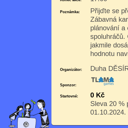
Přijďte se p
Poznámka:
Zábavná kare
plánování a 
spoluhráčů. 
jakmile dosá
hodnotu nav
Duha DĚSÍR 
Organizátor:
Sponzor:
0 Kč
Startovné:
Sleva 20 % p
01.10.2024.