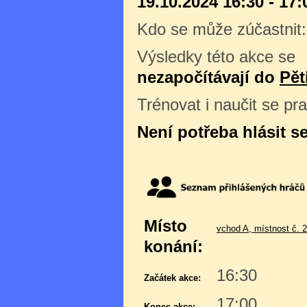
19.10.2024 16:30 - 17:
Kdo se může zúčastnit
Výsledky této akce se
nezapočítávají do
Pět
Trénovat i naučit se pr
Není potřeba hlásit s
Místo
vchod A, místnost č. 
konání:
16:30
Začátek akce:
17:00
Konec akce: