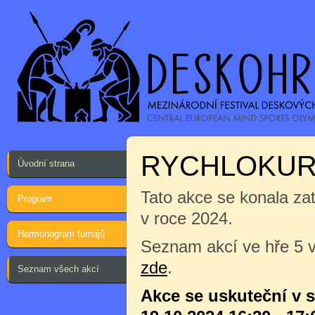
RYCHLOKURZ
Úvodní strana
Tato akce se konala za
Program
v roce 2024.
Harmonogram turnajů
Seznam akcí ve hře 5 v
zde
.
Seznam všech akcí
Akce se uskuteční v 