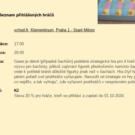
vchod A, Klementinum, Praha 1 - Staré Město
akce:
17:00
ce:
20:00
a:
Gawo je dámě (případně šachům) podobná strategická hra pro 4 hráče.
výzvu pro šachisty, jelikož zajímání figurek přeskočením namísto šac
vede k potřebě bránit důležité figurky jinak než v šachách. Hra čtyř h
jakém pořadí své protihráče vyřazujete. Narozdíl od strategie ze hry
co nejdřív, a tak vyhraju“, zde vyřazení protihráčů v nesprávném poř
é:
Kč
Sleva 20 % pro hráče, kteří se přihlásí a zaplatí do 01.10.2024.