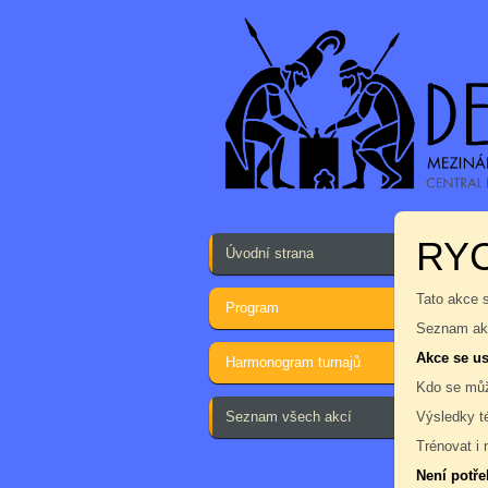
RY
Úvodní strana
Tato akce 
Program
Seznam akc
Akce se us
Harmonogram turnajů
Kdo se můž
Seznam všech akcí
Výsledky t
Trénovat i 
Není potře