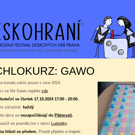
CHLOKURZ: GAWO
se konala zatím pouze v roce 2024.
í ve hře Gawo najdete
zde
.
kuteční ve čtvrtek 17.10.2024 17:00 - 20:00.
e zúčastnit:
každý
éto akce se
nezapočítávají do
Pětimysli
.
naučit se pravidla lze v rámci
Ludotéky
.
ba hlásit se předem.
Prostě přijdete a hrajete.