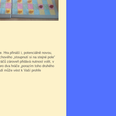
 Hra přináší i, potenciálně novou,
hového „stoupnutí si na stejné pole“
ráčů zároveň přidává nutnost volit, v
 pro dva hráče „porazím toho druhého
adí může vést k Vaší prohře