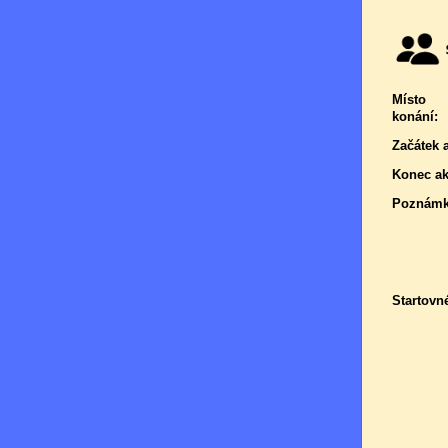
Místo
konání:
Začátek 
Konec ak
Poznámk
Startovn