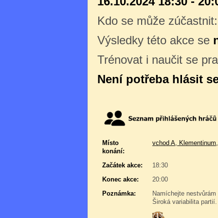
16.10.2024 18:30 - 20:
Kdo se může zúčastnit
Výsledky této akce se
Trénovat i naučit se pr
Není potřeba hlásit s
Místo
vchod A, Klementinum,
konání:
Začátek akce:
18:30
Konec akce:
20:00
Poznámka:
Namíchejte nestvůrám v
Široká variabilita part