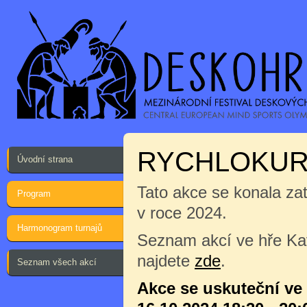
RYCHLOKUR
Úvodní strana
Tato akce se konala za
Program
v roce 2024.
Harmonogram turnajů
Seznam akcí ve hře Ka
najdete
zde
.
Seznam všech akcí
Akce se uskuteční ve