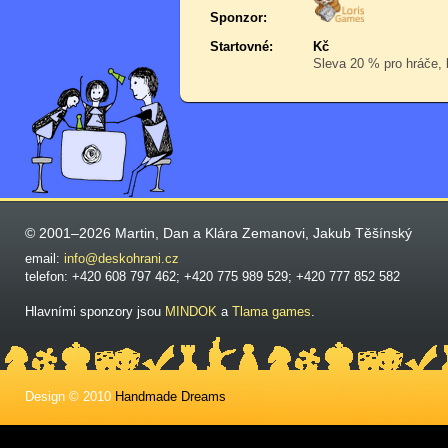
Sponzor:
Startovné:
Kč
Sleva 20 % pro hráče, k
© 2001–2026 Martin, Dan a Klára Zemanovi, Jakub Těšínský
email:
info@deskohrani.cz
telefon: +420 608 797 462; +420 775 989 529; +420 777 852 582
Hlavními sponzory jsou
MINDOK
a
Tlama games
.
Design © 2010
Handmade Dreams