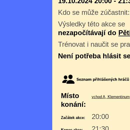
19.10.2024 20:00 - 21:
Kdo se může zúčastnit
Výsledky této akce se
nezapočítávají do
Pět
Trénovat i naučit se pr
Není potřeba hlásit s
Místo
vchod A, Klementinum,
konání:
20:00
Začátek akce:
21:30
Konec akce: