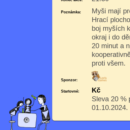
Myši mají pr
Poznámka:
Hrací plocho
boj myších k
okraj i do dě
20 minut a n
kooperativně
proti všem.
Sponzor:
Kč
Startovné:
Sleva 20 % p
01.10.2024.