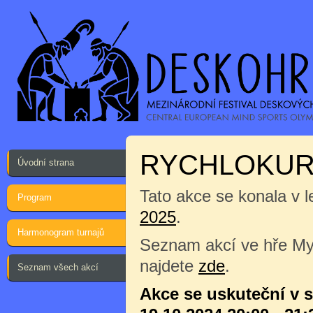
RYCHLOKURZ
Úvodní strana
Tato akce se konala v l
Program
2025
.
Harmonogram turnajů
Seznam akcí ve hře Myš
najdete
zde
.
Seznam všech akcí
Akce se uskuteční v 