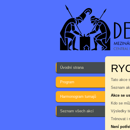
RY
Úvodní strana
Tato akce 
Program
Seznam akc
Akce se us
Harmonogram turnajů
Kdo se můž
Seznam všech akcí
Výsledky t
Trénovat i 
Není potře