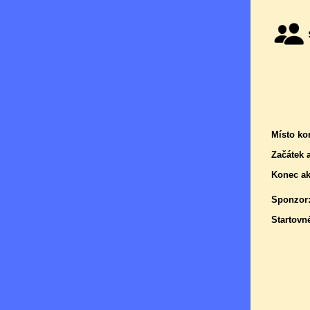
Místo ko
Začátek 
Konec ak
Sponzor
Startovn