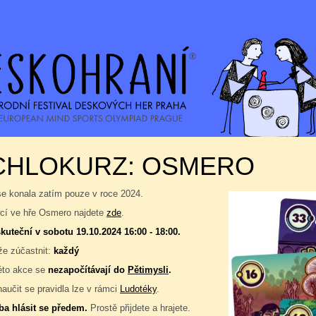
CHLOKURZ: OSMERO
se konala zatím pouze v roce 2024.
í ve hře Osmero najdete
zde
.
kuteční v sobotu 19.10.2024 16:00 - 18:00.
e zúčastnit:
každý
éto akce se
nezapočítávají do
Pětimysli
.
naučit se pravidla lze v rámci
Ludotéky
.
ba hlásit se předem.
Prostě přijdete a hrajete.