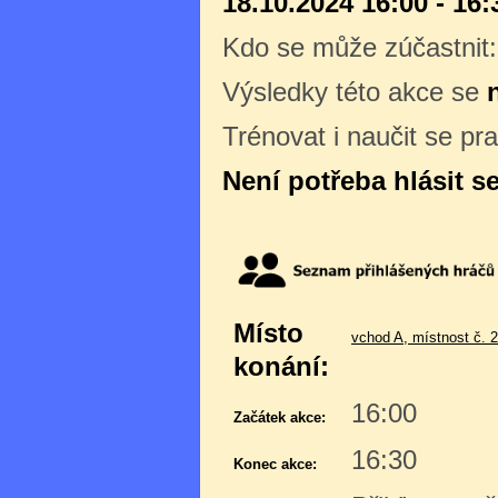
18.10.2024 16:00 - 16:
Kdo se může zúčastnit
Výsledky této akce se
Trénovat i naučit se pr
Není potřeba hlásit s
Místo
vchod A, místnost č. 
konání:
16:00
Začátek akce:
16:30
Konec akce: