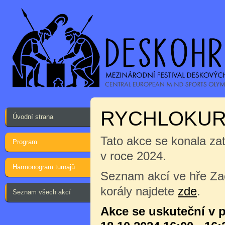
RYCHLOKUR
Úvodní strana
Tato akce se konala za
Program
v roce 2024.
Harmonogram turnajů
Seznam akcí ve hře Za
korály najdete
zde
.
Seznam všech akcí
Akce se uskuteční v 