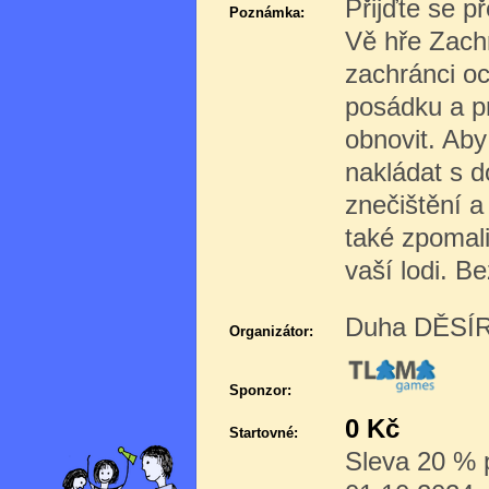
Přijďte se p
Poznámka:
Vě hře Zachr
zachránci oc
posádku a p
obnovit. Aby
nakládat s d
znečištění a
také zpomali
vaší lodi. B
Duha DĚSÍR 
Organizátor:
Sponzor:
0 Kč
Startovné:
Sleva 20 % p