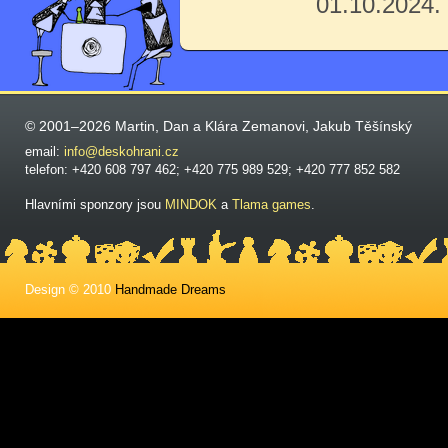
01.10.2024.
© 2001–2026 Martin, Dan a Klára Zemanovi, Jakub Těšínský
email:
info@deskohrani.cz
telefon: +420 608 797 462; +420 775 989 529; +420 777 852 582
Hlavními sponzory jsou
MINDOK
a
Tlama games
.
Design © 2010
Handmade Dreams