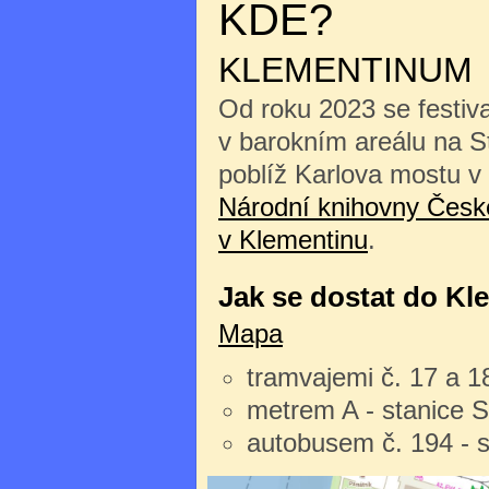
KDE?
KLEMENTINUM
Od roku 2023 se festiv
v barokním areálu na 
poblíž Karlova mostu v
Národní knihovny České
v Klementinu
.
Jak se dostat do Kl
Mapa
tramvajemi č. 17 a 1
metrem A - stanice 
autobusem č. 194 - 