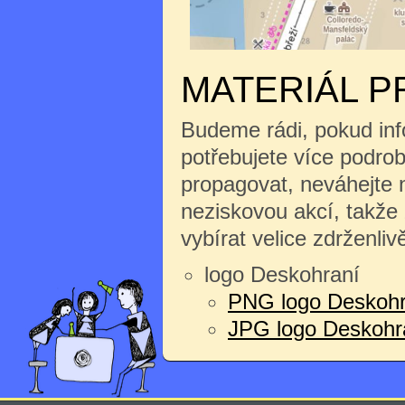
MATERIÁL P
Budeme rádi, pokud inf
potřebujete více podrobn
propagovat, neváhejte n
neziskovou akcí, takže
vybírat velice zdrženliv
logo Deskohraní
PNG logo Deskohr
JPG logo Deskohran