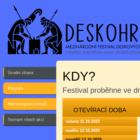
KDY?
Úvodní strana
Program
Festival proběhne ve 
Harmonogram turnajů
OTEVÍRACÍ DOBA
Seznam všech akcí
sobota 11.10.2025
neděle 12.10.2025
pondělí 13.10.2025