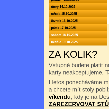
úterý 14.10.2025
středa 15.10.2025
čtvrtek 16.10.2025
pátek 17.10.2025
sobota 18.10.2025
neděle 19.10.2025
ZA KOLIK?
Vstupné budete platit n
karty neakceptujeme. 
I letos ponecháváme mož
a chcete mít stoly pob
víkendu
, kdy je na Des
ZAREZERVOVAT STŮ