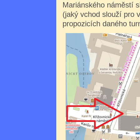
Mariánského náměstí sl
(jaký vchod slouží pro 
propozicích daného turn