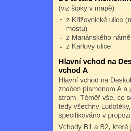
(viz šipky v mapě)
z Křižovnické ulice (
mostu)
z Mariánského námě
z Karlovy ulice
Hlavní vchod na Des
vchod A
Hlavní vchod na Deskoh
značen písmenem A a po
strom. Téměř vše, co s
tedy všechny Ludotéky, 
specifikováno v propozi
Vchody B1 a B2, které 