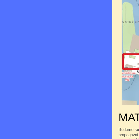
MAT
Budeme rádi
propagovat,