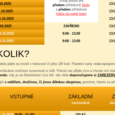
Vstup pouze pro
10.2025
13:
předem
přihlášené
školy
a
předem
přihlášené
5.10.2025
13:
hráče na volné hraní
6.10.2025
13:
.10.2025
ZAVŘENO
13:
8.10.2025
9:00 - 13:00
13:
9.10.2025
9:00 - 13:00
13:
KOLIK?
dete platit na místě v hotovosti či přes QR kod. Platební karty neakceptuj
echáváme možnost rezervovat si stůl. Pokud vás přijde více a chcete mít st
kendu
, kdy je na Deskohraní více lidí, tak vřele
doporučujeme si
ZAREZERV
ijít
s oddílem, družinou, či jinou dětskou skupinou,
prosíme, hlaste se 
VSTUPNÉ
ZÁKLADNÍ
nezlevněné
stu
1.10.2025
(9:00 - 21:30)
150 Kč