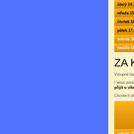
úterý 14.
středa 1
čtvrtek 1
pátek 17
sobota 1
neděle 1
ZA 
Vstupné bu
I letos pon
přijít o ví
Chcete-li př
sobota 1