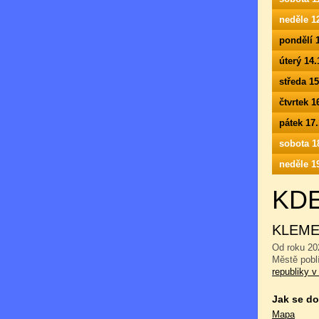
neděle 1
pondělí 
úterý 14
středa 1
čtvrtek 
pátek 17
sobota 1
neděle 1
KD
KLEME
Od roku 20
Městě pobl
republiky v
Jak se do
Mapa