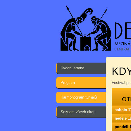
KD
Úvodní strana
Program
Festival p
Harmonogram turnajů
OT
sobota 1
Seznam všech akcí
neděle 1
pondělí 