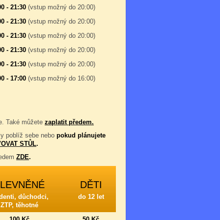
00 - 21:30
(vstup možný do 20:00)
00 - 21:30
(vstup možný do 20:00)
00 - 21:30
(vstup možný do 20:00)
00 - 21:30
(vstup možný do 20:00)
00 - 21:30
(vstup možný do 20:00)
00 - 17:00
(vstup možný do 16:00)
eme. Také můžete
zaplatit předem.
oly poblíž sebe nebo
pokud plánujete
OVAT STŮL
.
předem
ZDE
.
ZLEVNĚNÉ
DĚTI
denti, důchodci,
do 12 let
ZTP, těhotné
100 Kč
50 Kč