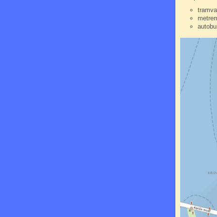
tramva
metrem
autobu