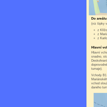
Do areálu
(viz šipky 
z Křiž
z Mari
z Karl
Hlavní vc
Hlavní vch
snadno, st
Deskohraní
doprovodné 
turnaje).
Vchody B1 
Mariánského
vchod slouž
daného turn