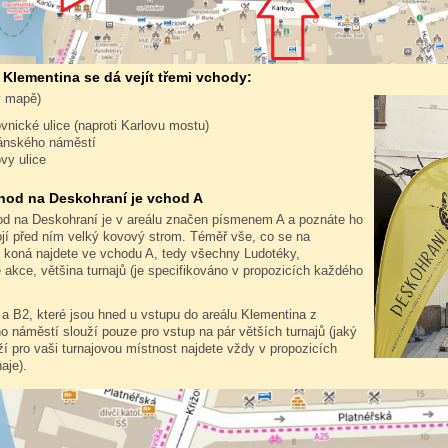
 Klementina se dá vejít třemi vchody:
v mapě)
ovnické ulice (naproti Karlovu mostu)
ánského náměstí
ovy ulice
hod na Deskohraní je vchod A
od na Deskohraní je v areálu značen písmenem A a poznáte ho
ojí před ním velký kovový strom. Téměř vše, co se na
 koná najdete ve vchodu A, tedy všechny Ludotéky,
akce, většina turnajů (je specifikováno v propozicích každého
a B2, které jsou hned u vstupu do areálu Klementina z
 náměstí slouží pouze pro vstup na pár větších turnajů (jaký
í pro vaši turnajovou místnost najdete vždy v propozicích
aje).