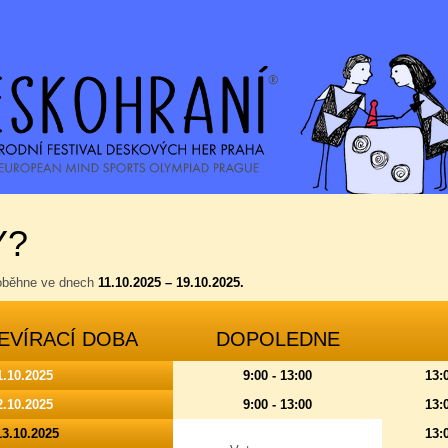
Y?
roběhne ve dnech
11.10.2025 – 19.10.2025.
EVÍRACÍ DOBA
DOPOLEDNE
1.10.2025
9:00 - 13:00
13:
2.10.2025
9:00 - 13:00
13:
13.10.2025
13: