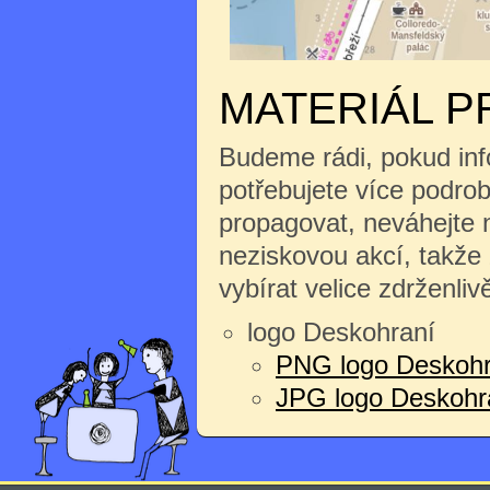
MATERIÁL P
Budeme rádi, pokud inf
potřebujete více podrobn
propagovat, neváhejte n
neziskovou akcí, takže
vybírat velice zdrženliv
logo Deskohraní
PNG logo Deskohr
JPG logo Deskohran