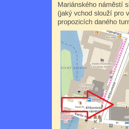
Mariánského náměstí sl
(jaký vchod slouží pro 
propozicích daného turn