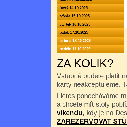
úterý 14.10.2025
středa 15.10.2025
čtvrtek 16.10.2025
pátek 17.10.2025
sobota 18.10.2025
neděle 19.10.2025
ZA KOLIK?
Vstupné budete platit n
karty neakceptujeme. 
I letos ponecháváme mož
a chcete mít stoly pob
víkendu
, kdy je na Des
ZAREZERVOVAT STŮ