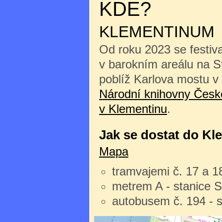
KDE?
KLEMENTINUM
Od roku 2023 se festiv
v barokním areálu na 
poblíž Karlova mostu v
Národní knihovny České
v Klementinu
.
Jak se dostat do Kl
Mapa
tramvajemi č. 17 a 1
metrem A - stanice 
autobusem č. 194 - 