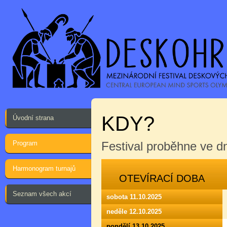
KDY?
Úvodní strana
Program
Festival proběhne ve 
Harmonogram turnajů
OTEVÍRACÍ DOBA
Seznam všech akcí
sobota 11.10.2025
neděle 12.10.2025
pondělí 13.10.2025