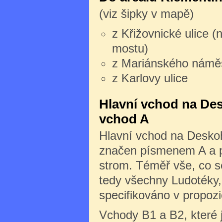
(viz šipky v mapě)
z Křižovnické ulice (
mostu)
z Mariánského námě
z Karlovy ulice
Hlavní vchod na Des
vchod A
Hlavní vchod na Deskoh
značen písmenem A a po
strom. Téměř vše, co s
tedy všechny Ludotéky, 
specifikováno v propozi
Vchody B1 a B2, které 