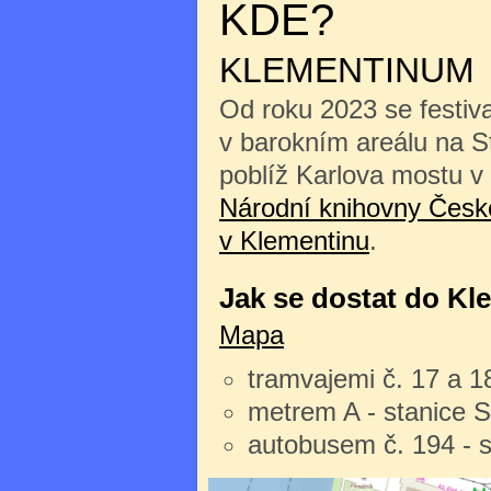
KDE?
KLEMENTINUM
Od roku 2023 se festiv
v barokním areálu na 
poblíž Karlova mostu v
Národní knihovny České
v Klementinu
.
Jak se dostat do Kl
Mapa
tramvajemi č. 17 a 1
metrem A - stanice 
autobusem č. 194 - 