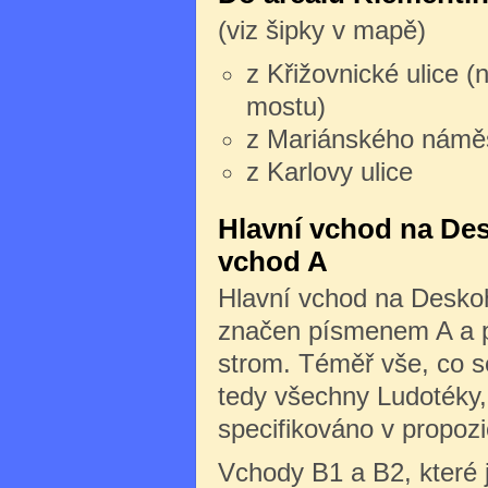
(viz šipky v mapě)
z Křižovnické ulice (
mostu)
z Mariánského námě
z Karlovy ulice
Hlavní vchod na Des
vchod A
Hlavní vchod na Deskoh
značen písmenem A a po
strom. Téměř vše, co s
tedy všechny Ludotéky, 
specifikováno v propozi
Vchody B1 a B2, které 