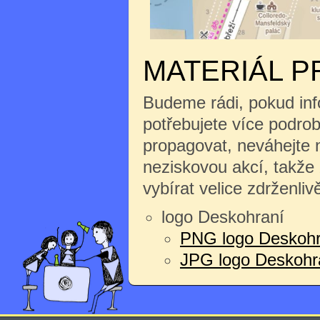
MATERIÁL P
Budeme rádi, pokud inf
potřebujete více podrobn
propagovat, neváhejte n
neziskovou akcí, takže
vybírat velice zdrženliv
logo Deskohraní
PNG logo Deskohr
JPG logo Deskohran