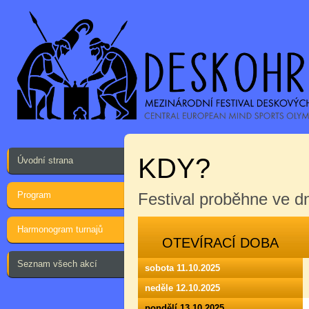
KDY?
Úvodní strana
Program
Festival proběhne ve 
Harmonogram turnajů
OTEVÍRACÍ DOBA
Seznam všech akcí
sobota 11.10.2025
neděle 12.10.2025
pondělí 13.10.2025