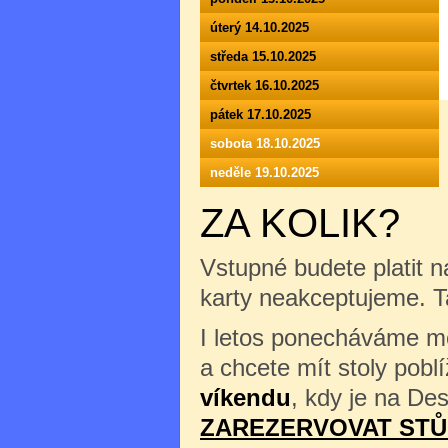
úterý 14.10.2025
středa 15.10.2025
čtvrtek 16.10.2025
pátek 17.10.2025
sobota 18.10.2025
neděle 19.10.2025
ZA KOLIK?
Vstupné budete platit n
karty neakceptujeme. 
I letos ponecháváme mož
a chcete mít stoly pob
víkendu
, kdy je na Des
ZAREZERVOVAT STŮ