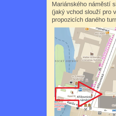
Mariánského náměstí sl
(jaký vchod slouží pro 
propozicích daného turn