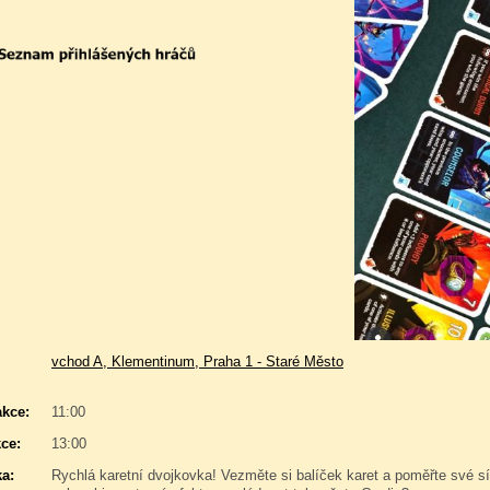
vchod A, Klementinum, Praha 1 - Staré Město
akce:
11:00
ce:
13:00
a:
Rychlá karetní dvojkovka! Vezměte si balíček karet a poměřte své s