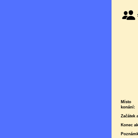
Místo
konání:
Začátek 
Konec ak
Poznámk