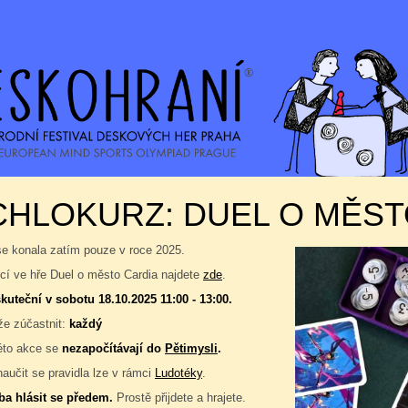
CHLOKURZ: DUEL O MĚST
se konala zatím pouze v roce 2025.
í ve hře Duel o město Cardia najdete
zde
.
kuteční v sobotu 18.10.2025 11:00 - 13:00.
e zúčastnit:
každý
éto akce se
nezapočítávají do
Pětimysli
.
naučit se pravidla lze v rámci
Ludotéky
.
ba hlásit se předem.
Prostě přijdete a hrajete.