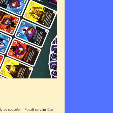
íly se soupeřem! Podaří se vám lépe