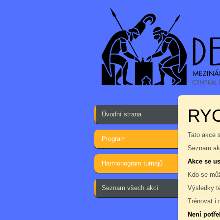
RY
Úvodní strana
Tato akce 
Program
Seznam akc
Akce se us
Harmonogram turnajů
Kdo se můž
Seznam všech akcí
Výsledky t
Trénovat i 
Není potře