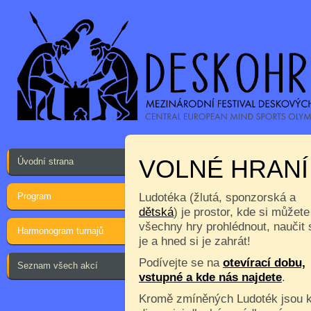
VOLNÉ HRANÍ
Úvodní strana
Program
Ludotéka (žlutá, sponzorská a
dětská
) je prostor, kde si můžete
všechny hry prohlédnout, naučit 
Harmonogram turnajů
je a hned si je zahrát!
Podívejte se na
otevírací dobu,
Seznam všech akcí
vstupné a kde nás najdete
.
Kromě zmíněných Ludoték jsou 