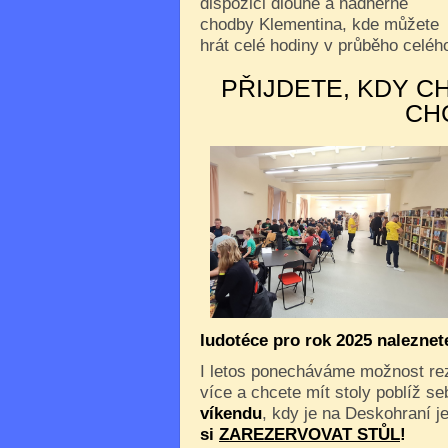
dispozici dlouhé a nádherné
chodby Klementina, kde můžete
hrát celé hodiny v průběho celého
PŘIJDETE, KDY C
CH
ludotéce pro rok 2025 nalezne
I letos ponecháváme možnost reze
více a chcete mít stoly poblíž s
víkendu
, kdy je na Deskohraní je
si
ZAREZERVOVAT STŮL
!