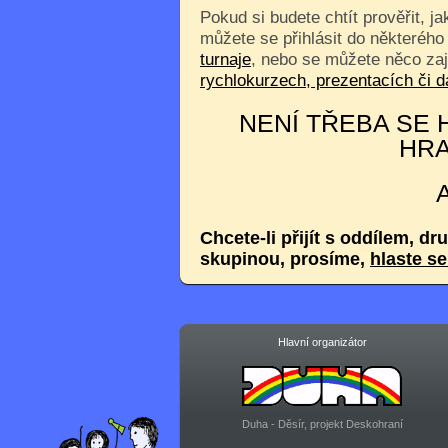
Pokud si budete chtít prověřit, j
můžete se přihlásit do některého
turnaje
, nebo se můžete něco za
rychlokurzech, prezentacích či
NENÍ TŘEBA SE H
HRA
Chcete-li přijít s oddílem, dr
skupinou, prosíme,
hlaste s
Hlavní organizátor
Duha - Děsír, projekt Deskohraní