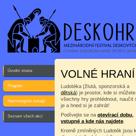
VOLNÉ HRANÍ
Úvodní strana
Program
Ludotéka (žlutá, sponzorská a
dětská
) je prostor, kde si můžete
všechny hry prohlédnout, naučit 
Harmonogram turnajů
je a hned si je zahrát!
Podívejte se na
otevírací dobu,
Seznam všech akcí
vstupné a kde nás najdete
.
Kromě zmíněných Ludoték jsou 