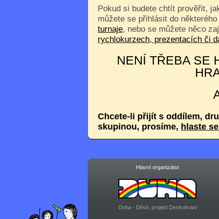
Pokud si budete chtít prověřit, j
můžete se přihlásit do některého
turnaje
, nebo se můžete něco za
rychlokurzech, prezentacích či
NENÍ TŘEBA SE H
HRA
Chcete-li přijít s oddílem, dr
skupinou, prosíme,
hlaste s
Hlavní organizátor
Duha - Děsír, projekt Deskohraní