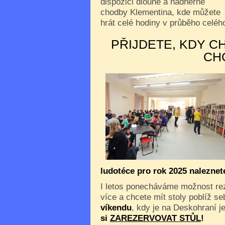
dispozici dlouhé a nádherné
chodby Klementina, kde můžete
hrát celé hodiny v průběho celého
PŘIJDETE, KDY C
CH
ludotéce pro rok 2025 nalezne
I letos ponecháváme možnost reze
více a chcete mít stoly poblíž s
víkendu
, kdy je na Deskohraní je
si
ZAREZERVOVAT STŮL
!