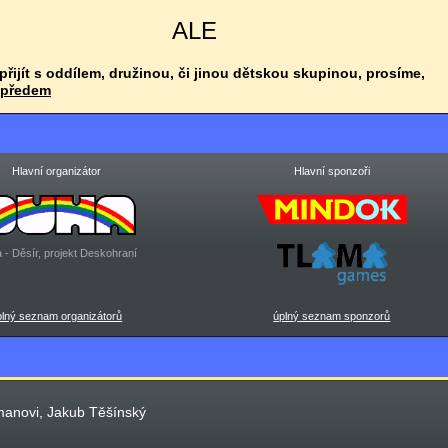
ALE
 přijít s oddílem, družinou, či jinou dětskou skupinou, prosíme,
 předem
Hlavní organizátor
Hlavní sponzoři
 - Děsír, projekt Deskohraní
plný seznam organizátorů
úplný seznam sponzorů
manovi, Jakub Těšínský