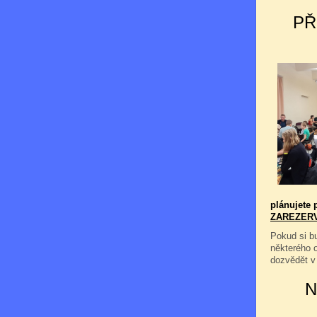
PŘ
plánujete p
ZAREZER
Pokud si bu
některého 
dozvědět v
N