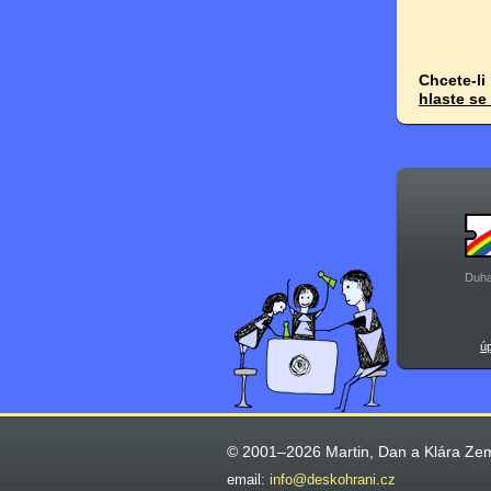
Chcete-li
hlaste se
Duha
ú
© 2001–2026 Martin, Dan a Klára Ze
email:
info@deskohrani.cz