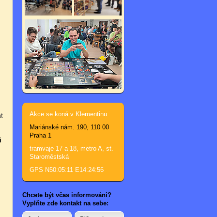
Akce se koná v Klementinu.
t
Mariánské nám. 190, 110 00
Praha 1
i
tramvaje 17 a 18, metro A, st.
Staroměstská
GPS N50:05:11 E14:24:56
Chcete být včas informováni?
Vyplňte zde kontakt na sebe: