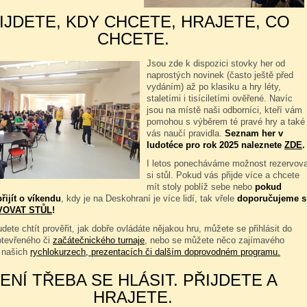
IJDETE, KDY CHCETE, HRAJETE, CO
CHCETE.
Jsou zde k dispozici stovky her od
naprostých novinek (často ještě před
vydáním) až po klasiku a hry léty,
staletími i tisíciletími ověřené. Navíc
jsou na místě naši odborníci, kteří vám
pomohou s výběrem té pravé hry a také
vás naučí pravidla.
Seznam her v
ludotéce pro rok 2025 naleznete
ZDE
.
I letos ponecháváme možnost rezervova
si stůl. Pokud vás přijde více a chcete
mít stoly poblíž sebe nebo
pokud
řijít o víkendu
, kdy je na Deskohraní je více lidí, tak vřele
doporučujeme s
VOVAT STŮL
!
dete chtít prověřit, jak dobře ovládáte nějakou hru, můžete se přihlásit do
otevřeného či
začátečnického turnaje
, nebo se můžete něco zajímavého
 našich
rychlokurzech, prezentacích či dalším doprovodném programu.
ENÍ TŘEBA SE HLÁSIT. PŘIJDETE A
HRAJETE.