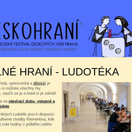
NÉ HRANÍ - LUDOTÉKA
žlutá, sponzorská a
dětská
) je
e si můžete všechny hry
, naučit se je a hned si je zahrát!
se na
otevírací dobu, vstupné a
jdete
.
ěných Ludoték jsou k dispozici
ádherné chodby Klementina, kde
t celé hodiny v průběho celého