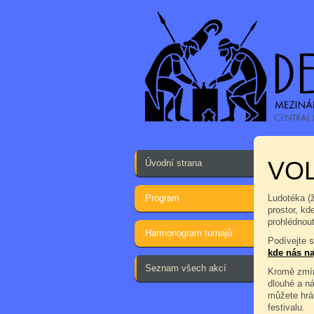
VOL
Úvodní strana
Program
Ludotéka (
prostor, kd
prohlédnout
Harmonogram turnajů
Podívejte 
kde nás na
Seznam všech akcí
Kromě zmín
dlouhé a n
můžete hrá
festivalu.