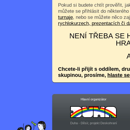
Pokud si budete chtít prověřit, j
můžete se přihlásit do některého
turnaje
, nebo se můžete něco za
rychlokurzech, prezentacích či
NENÍ TŘEBA SE H
HRA
Chcete-li přijít s oddílem, dr
skupinou, prosíme,
hlaste s
Hlavní organizátor
Duha - Děsír, projekt Deskohraní