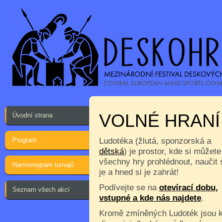
VOLNÉ HRANÍ
Úvodní strana
Program
Ludotéka (žlutá, sponzorská a
dětská
) je prostor, kde si můžete
všechny hry prohlédnout, naučit 
Harmonogram turnajů
je a hned si je zahrát!
Podívejte se na
otevírací dobu,
Seznam všech akcí
vstupné a kde nás najdete
.
Kromě zmíněných Ludoték jsou 