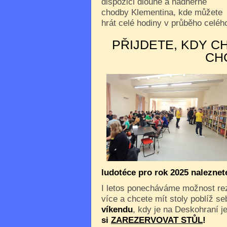
dispozici dlouhé a nádherné
chodby Klementina, kde můžete
hrát celé hodiny v průběho celého
PŘIJDETE, KDY C
CH
ludotéce pro rok 2025 nalezne
I letos ponecháváme možnost reze
více a chcete mít stoly poblíž s
víkendu
, kdy je na Deskohraní je
si
ZAREZERVOVAT STŮL
!