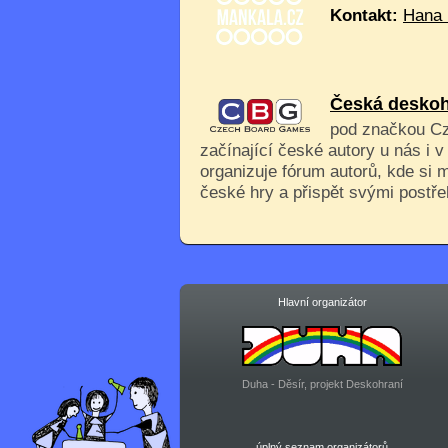
Kontakt:
Hana 
Česká deskoh
pod značkou C
začínající české autory u nás i 
organizuje fórum autorů, kde si
české hry a přispět svými postřeh
Hlavní organizátor
Duha - Děsír, projekt Deskohraní
úplný seznam organizátorů