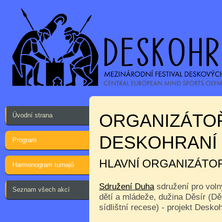
ORGANIZÁTO
Úvodní strana
DESKOHRANÍ
Program
HLAVNÍ ORGANIZÁTO
Harmonogram turnajů
Sdružení Duha
sdružení pro voln
Seznam všech akcí
dětí a mládeže, dužina Děsír (Dě
sídlištní recese) - projekt Desko